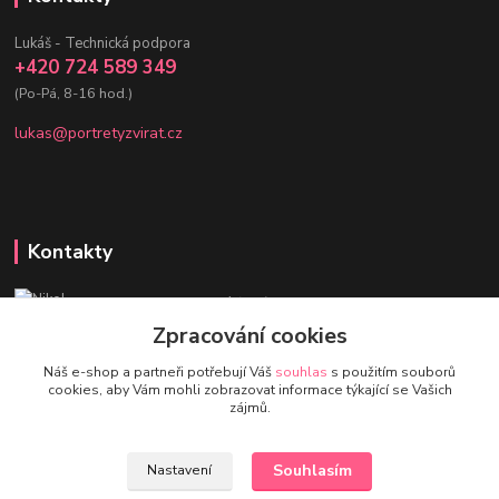
Lukáš - Technická podpora
+420 724 589 349
(Po-Pá, 8-16 hod.)
lukas@portretyzvirat.cz
Kontakty
Nikol - Srdce Portrétů zvířat
+420 736 432 678
Zpracování cookies
(Po-Pá, 8-16 hod.)
Náš e-shop a partneři potřebují Váš
souhlas
s použitím souborů
cookies, aby Vám mohli zobrazovat informace týkající se Vašich
eshop@portretyzvirat.cz
zájmů.
Souhlasím
Nastavení