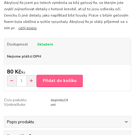
Akrylový fix jsem po letech vyměnila za bílý gelový fix, se kterým jste
zvyklí zvýrazňovat detaily v hotové kresbě, ať už to jsou odlesky očí,
čenichu či jiné detaily, jako například bílé fousky. Práce s bílým gelovým
fixem byla obtížná a rychle vysychaly. Akrylový fix je stálý, příjemně se s
ním pr...
celý popis
Dostupnost
Skladem
Nejsme plátci DPH
80 Kč
/
ks
Přidat do košíku
Číslo produktu:
doplnky19
Výrobce/Autor:
uni
Popis produktu