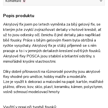
Komentáře
0
Popis produktu
Akrylový fix jsem po letech vyměnila za bílý gelový fix, se
kterým jste zvyklí zvýrazňovat detaily v hotové kresbě, ať
už to jsou odlesky očí, čenichu či jiné detaily, jako například
bílé fousky. Práce s bílým gelovým fixem byla obtížná a
rychle vysychaly. Akrylový fix je stálý, příjemně se s ním
pracuje a to i v jemných detailech kreslení světlých fousků.
Akrylové fixy POSCA jsou stabilní a brilantní odstíny, s
mimořádně krycími vlastnostmi.
Díky dobré přilnavosti na různorodé povrchy jsou akrylové
fixy vhodné pro umělce, hobby malíře a modeláře.
Lze je využít k dekoraci a malování na papír, kartón, malířské
plátno, dřevo, kov, sklo, plast, keramiku, kámen, polystyren,
volně schnoucí modelovací hmoty
Využití v praxi při tvorbě fousků: