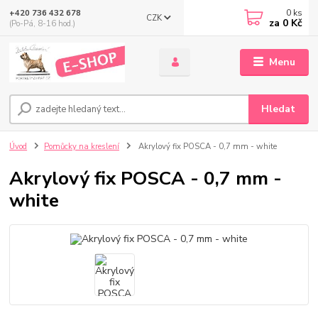
0
ks
+420 736 432 678
CZK
za
0 Kč
(Po-Pá, 8-16 hod.)
Menu
Hledat
Úvod
Pomůcky na kreslení
Akrylový fix POSCA - 0,7 mm - white
Akrylový fix POSCA - 0,7 mm -
white