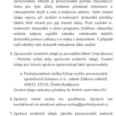
zpracovatele, kterým je provozovatel portálu Heureka.cz;
tomu pro tyto účely můžeme předávat informace o
zakoupeném zboží a vaši e-mailovou adresu. Vaše osobní
údaje nejsou při zasílání e-mailových dotazníků předány
žádné třetí straně pro její vlastní účely. Proti zasílání e-
mailových dotazníků v rámci programu Ověřeno zákazníky
můžete kdykoli vyjádřit námitku odmítnutím dalších
dotazníků pomocí odkazu v e-mailu s dotazníkem. V případě
vaší námitky vám dotazník nebudeme dále zasílat.
Zpracování osobních údajů je prováděno Nikol Charvátovou
- Portréty zvířat tedy správcem osobních údajů. Osobní
údaje pro tohoto správce zpracovávají také zpracovatelé:
Poskytovatelem služby Eshop-rychle, provozované
společností Golemos s.r.o., sídlem Zátkovo nábřeží
448/73, 370 01, České Budějovice
Osobní údaje nebudou předány do třetích zemí mimo EU.
Správce nemá osobu tzv. pověřence. Správce lze
kontaktovat na emailové adrese eshop@portretyzvirat.cz
Správce osobních údajů, jakožto provozovatel webové