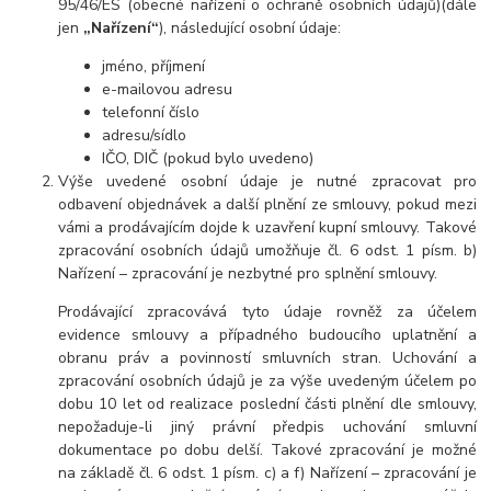
95/46/ES (obecné nařízení o ochraně osobních údajů)(dále
jen
„Nařízení“
), následující osobní údaje:
jméno, příjmení
e-mailovou adresu
telefonní číslo
adresu/sídlo
IČO, DIČ (pokud bylo uvedeno)
Výše uvedené osobní údaje je nutné zpracovat pro
odbavení objednávek a další plnění ze smlouvy, pokud mezi
vámi a prodávajícím dojde k uzavření kupní smlouvy. Takové
zpracování osobních údajů umožňuje čl. 6 odst. 1 písm. b)
Nařízení – zpracování je nezbytné pro splnění smlouvy.
Prodávající zpracovává tyto údaje rovněž za účelem
evidence smlouvy a případného budoucího uplatnění a
obranu práv a povinností smluvních stran. Uchování a
zpracování osobních údajů je za výše uvedeným účelem po
dobu 10 let od realizace poslední části plnění dle smlouvy,
nepožaduje-li jiný právní předpis uchování smluvní
dokumentace po dobu delší. Takové zpracování je možné
na základě čl. 6 odst. 1 písm. c) a f) Nařízení – zpracování je