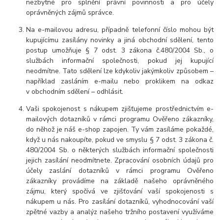
nezbytné pro splnění právní povinnosti a pro účely
oprávněných zájmů správce.
Na e-mailovou adresu, případně telefonní číslo mohou být
kupujícímu zasílány novinky a jiná obchodní sdělení, tento
postup umožňuje § 7 odst. 3 zákona č.480/2004 Sb., o
službách informační společnosti, pokud jej kupující
neodmítne. Tato sdělení lze kdykoliv jakýmkoliv způsobem –
například zasláním e-mailu nebo proklikem na odkaz
v obchodním sdělení – odhlásit.
Vaši spokojenost s nákupem zjišťujeme prostřednictvím e-
mailových dotazníků v rámci programu Ověřeno zákazníky,
do něhož je náš e-shop zapojen. Ty vám zasíláme pokaždé,
když u nás nakoupíte, pokud ve smyslu § 7 odst. 3 zákona č.
480/2004 Sb. o některých službách informační společnosti
jejich zasílání neodmítnete. Zpracování osobních údajů pro
účely zaslání dotazníků v rámci programu Ověřeno
zákazníky provádíme na základě našeho oprávněného
zájmu, který spočívá ve zjišťování vaší spokojenosti s
nákupem u nás. Pro zasílání dotazníků, vyhodnocování vaší
zpětné vazby a analýz našeho tržního postavení využíváme