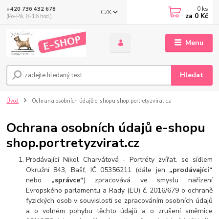
0
ks
+420 736 432 678
CZK
za
0 Kč
(Po-Pá, 8-16 hod.)
Menu
Hledat
Úvod
Ochrana osobních údajů e-shopu shop.portretyzvirat.cz
Ochrana osobních údajů e-shopu
shop.portretyzvirat.cz
Prodávající Nikol Charvátová - Portréty zvířat, se sídlem
Okružní 843, Bašť, IČ 05356211 (dále jen
„prodávající“
nebo
„správce“
) zpracovává ve smyslu nařízení
Evropského parlamentu a Rady (EU) č. 2016/679 o ochraně
fyzických osob v souvislosti se zpracováním osobních údajů
a o volném pohybu těchto údajů a o zrušení směrnice