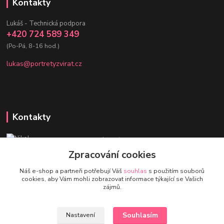
Kontakty
Lukáš - Technická podpora
+420 724 589 349
(Po-Pá, 8-16 hod.)
lukas@portretyzvirat.cz
Kontakty
Nikol - Srdce Portrétů zvířat
+420 736 432 678
Zpracování cookies
(Po-Pá, 8-16 hod.)
Náš e-shop a partneři potřebují Váš
souhlas
s použitím souborů
cookies, aby Vám mohli zobrazovat informace týkající se Vašich
eshop@portretyzvirat.cz
zájmů.
Souhlasím
Nastavení