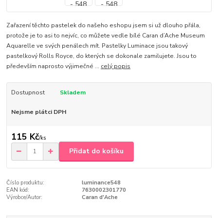
Zařazení těchto pastelek do našeho eshopu jsem si už dlouho přála,
protože je to asi to nejvíc, co můžete vedle bílé Caran d’Ache Museum
Aquarelle ve svých penálech mít. Pastelky Luminace jsou takový
pastelkový Rolls Royce, do kterých se dokonale zamilujete. Jsou to
především naprosto výjimečné ...
celý popis
Dostupnost
Skladem
Nejsme plátci DPH
115 Kč
/
ks
Přidat do košíku
Číslo produktu:
luminance548
EAN kód:
7630002301770
Výrobce/Autor:
Caran d'Ache