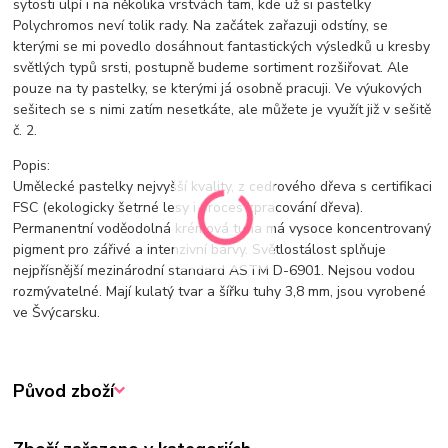
sytosti ulpí i na několika vrstvách tam, kde už si pastelky
Polychromos neví tolik rady. Na začátek zařazuji odstíny, se
kterými se mi povedlo dosáhnout fantastických výsledků u kresby
světlých typů srsti, postupně budeme sortiment rozšiřovat. Ale
pouze na ty pastelky, se kterými já osobně pracuji. Ve výukových
sešitech se s nimi zatím nesetkáte, ale můžete je využít již v sešitě
č. 2.
Popis:
Umělecké pastelky nejvyšší kvality, z cedrového dřeva s certifikaci
FSC (ekologicky šetrné lesy i proces zpracování dřeva).
Permanentní voděodolná krémová tuha má vysoce koncentrovaný
pigment pro zářivé a intenzivní barvy. Světlostálost splňuje
nejpřísnější mezinárodní standard ASTM D-6901. Nejsou vodou
rozmývatelné. Mají kulatý tvar a šířku tuhy 3,8 mm, jsou vyrobené
ve Švýcarsku.
Původ zboží