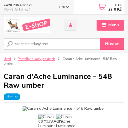
0
ks
+420 736 432 678
CZK
za
0 Kč
(Po-Pá, 8-16 hod.)
Menu
Hledat
Úvod
Pastelky a sady pastelek
Caran d'Ache Luminance - 548 Raw
umber
Caran d'Ache Luminance - 548
Raw umber
Novinka