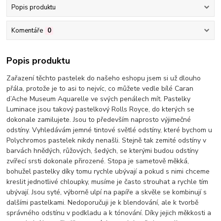
Popis produktu
Komentáře
0
Popis produktu
Zařazení těchto pastelek do našeho eshopu jsem si už dlouho
přála, protože je to asi to nejvíc, co můžete vedle bílé Caran
d’Ache Museum Aquarelle ve svých penálech mít. Pastelky
Luminace jsou takový pastelkový Rolls Royce, do kterých se
dokonale zamilujete. Jsou to především naprosto výjimečné
odstíny. Vyhledávám jemné tintové světlé odstíny, které bychom u
Polychromos pastelek nikdy nenašli. Stejně tak zemité odstíny v
barvách hnědých, růžových, šedých, se kterými budou odstíny
zvířecí srsti dokonale přirozené. Stopa je sametově měkká,
bohužel pastelky díky tomu rychle ubývají a pokud s nimi chceme
kreslit jednotlivé chloupky, musíme je často strouhat a rychle tím
ubývají. Jsou syté, výborně ulpí na papíře a skvěle se kombinují s
dalšími pastelkami. Nedoporučuji je k blendování, ale k tvorbě
správného odstínu v podkladu a k tónování. Díky jejich měkkosti a