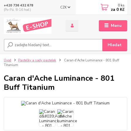
0
ks
+420 736 432 678
CZK
za
0 Kč
(Po-Pá, 8-16 hod.)
Menu
Hledat
Úvod
Pastelky a sady pastelek
Caran d'Ache Luminance - 801 Buff
Titanium
Caran d'Ache Luminance - 801
Buff Titanium