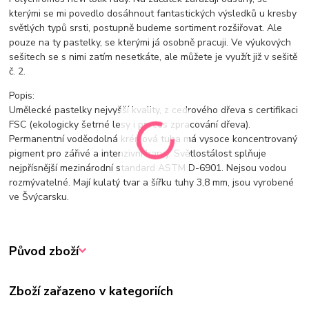
kterými se mi povedlo dosáhnout fantastických výsledků u kresby
světlých typů srsti, postupně budeme sortiment rozšiřovat. Ale
pouze na ty pastelky, se kterými já osobně pracuji. Ve výukových
sešitech se s nimi zatím nesetkáte, ale můžete je využít již v sešitě
č. 2.
Popis:
Umělecké pastelky nejvyšší kvality, z cedrového dřeva s certifikaci
FSC (ekologicky šetrné lesy i proces zpracování dřeva).
Permanentní voděodolná krémová tuha má vysoce koncentrovaný
pigment pro zářivé a intenzivní barvy. Světlostálost splňuje
nejpřísnější mezinárodní standard ASTM D-6901. Nejsou vodou
rozmývatelné. Mají kulatý tvar a šířku tuhy 3,8 mm, jsou vyrobené
ve Švýcarsku.
Původ zboží
Zboží zařazeno v kategoriích