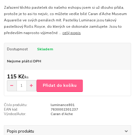
Zařazení těchto pastelek do našeho eshopu jsem si už dlouho přála,
protože je to asi to nejvíc, co můžete vedle bílé Caran d’Ache Museum
Aquarelle ve svých penálech mít. Pastelky Luminace jsou takový
pastelkový Rolls Royce, do kterých se dokonale zamilujete. Jsou to
především naprosto výjimečné ...
celý popis
Dostupnost
Skladem
Nejsme plátci DPH
115 Kč
/
ks
Přidat do košíku
Číslo produktu:
luminance801
EAN kód:
7630002301237
Výrobce/Autor:
Caran d'Ache
Popis produktu