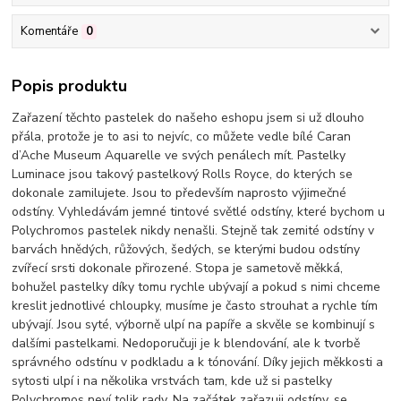
Komentáře
0
Popis produktu
Zařazení těchto pastelek do našeho eshopu jsem si už dlouho
přála, protože je to asi to nejvíc, co můžete vedle bílé Caran
d’Ache Museum Aquarelle ve svých penálech mít. Pastelky
Luminace jsou takový pastelkový Rolls Royce, do kterých se
dokonale zamilujete. Jsou to především naprosto výjimečné
odstíny. Vyhledávám jemné tintové světlé odstíny, které bychom u
Polychromos pastelek nikdy nenašli. Stejně tak zemité odstíny v
barvách hnědých, růžových, šedých, se kterými budou odstíny
zvířecí srsti dokonale přirozené. Stopa je sametově měkká,
bohužel pastelky díky tomu rychle ubývají a pokud s nimi chceme
kreslit jednotlivé chloupky, musíme je často strouhat a rychle tím
ubývají. Jsou syté, výborně ulpí na papíře a skvěle se kombinují s
dalšími pastelkami. Nedoporučuji je k blendování, ale k tvorbě
správného odstínu v podkladu a k tónování. Díky jejich měkkosti a
sytosti ulpí i na několika vrstvách tam, kde už si pastelky
Polychromos neví tolik rady. Na začátek zařazuji odstíny, se