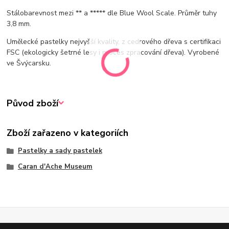
Stálobarevnost mezi ** a ***** dle Blue Wool Scale. Průměr tuhy
3,8 mm.
Umělecké pastelky nejvyšší kvality, z cedrového dřeva s certifikaci
FSC (ekologicky šetrné lesy i proces zpracování dřeva). Vyrobené
ve Švýcarsku.
Původ zboží
Zboží zařazeno v kategoriích
Pastelky a sady pastelek
Caran d'Ache Museum