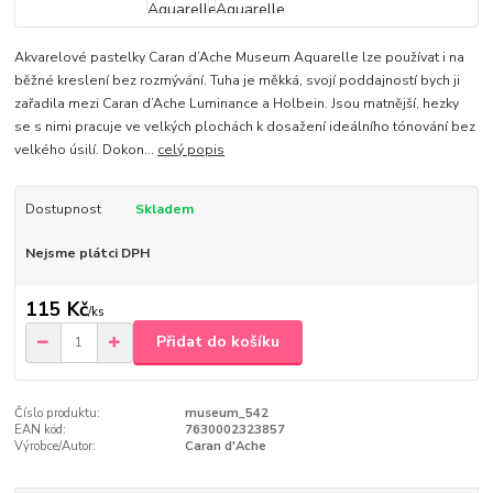
Akvarelové pastelky Caran d’Ache Museum Aquarelle lze používat i na
běžné kreslení bez rozmývání. Tuha je měkká, svojí poddajností bych ji
zařadila mezi Caran d’Ache Luminance a Holbein. Jsou matnější, hezky
se s nimi pracuje ve velkých plochách k dosažení ideálního tónování bez
velkého úsilí. Dokon...
celý popis
Dostupnost
Skladem
Nejsme plátci DPH
115 Kč
/
ks
Přidat do košíku
Číslo produktu:
museum_542
EAN kód:
7630002323857
Výrobce/Autor:
Caran d'Ache