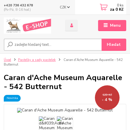
0
ks
+420 736 432 678
CZK
za
0 Kč
(Po-Pá, 8-16 hod.)
Menu
Hledat
Úvod
Pastelky a sady pastelek
Caran d'Ache Museum Aquarelle - 542
Butternut
Caran d'Ache Museum Aquarelle
- 542 Butternut
120 Kč
Novinka
- 4 %