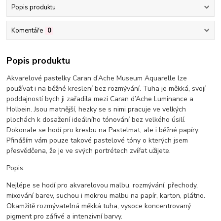
Popis produktu
Komentáře
0
Popis produktu
Akvarelové pastelky Caran d’Ache Museum Aquarelle lze
používat i na běžné kreslení bez rozmývání. Tuha je měkká, svojí
poddajností bych ji zařadila mezi Caran d’Ache Luminance a
Holbein. Jsou matnější, hezky se s nimi pracuje ve velkých
plochách k dosažení ideálního tónování bez velkého úsilí.
Dokonale se hodí pro kresbu na Pastelmat, ale i běžné papíry.
Přináším vám pouze takové pastelové tóny o kterých jsem
přesvědčena, že je ve svých portrétech zvířat užijete.
Popis:
Nejlépe se hodí pro akvarelovou malbu, rozmývání, přechody,
mixování barev, suchou i mokrou malbu na papír, karton, plátno.
Okamžitě rozmývatelná měkká tuha, vysoce koncentrovaný
pigment pro zářivé a intenzivní barvy.