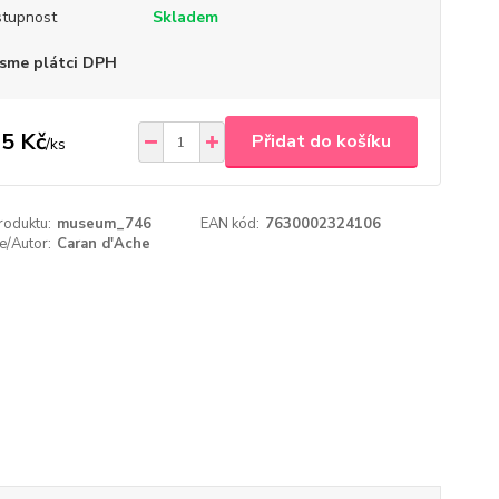
tupnost
Skladem
sme plátci DPH
5 Kč
Přidat do košíku
/
ks
roduktu:
museum_746
EAN kód:
7630002324106
e/Autor:
Caran d'Ache