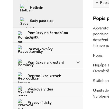
Popi
Holbein
Popis 
Sady pastelek
Akvarelov
Pomůcky na černobílou
poddajnos
kresbu
dosažení 
takové pa
Pastelkovníky
Popis:
Pomůcky na kreslení
Nejlépe s
Okamžitě 
Reprodukce kreseb
Stálobar
Výuková videa
Umělecké 
Vyrobené
Pracovní listy