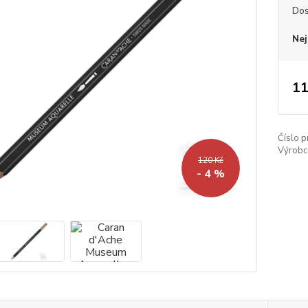
Dos
Nej
11
Číslo p
Výrobc
120 Kč
- 4 %