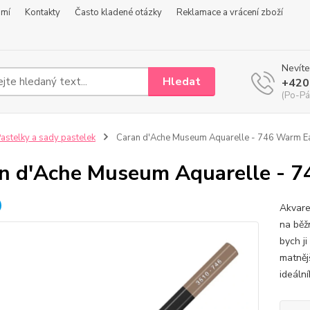
omí
Kontakty
Často kladené otázky
Reklamace a vrácení zboží
Nevíte
Hledat
+420
(Po-Pá
astelky a sady pastelek
Caran d'Ache Museum Aquarelle - 746 Warm E
n d'Ache Museum Aquarelle - 
Akvare
na běž
bych j
matněj
ideální