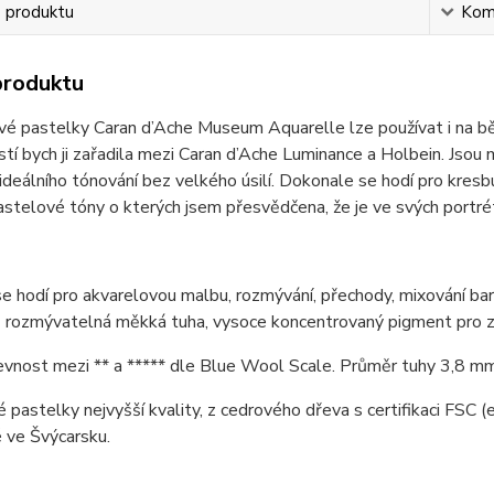
s produktu
Kom
produktu
é pastelky Caran d’Ache Museum Aquarelle lze používat i na běž
tí bych ji zařadila mezi Caran d’Ache Luminance a Holbein. Jsou m
ideálního tónování bez velkého úsilí. Dokonale se hodí pro kresb
stelové tóny o kterých jsem přesvědčena, že je ve svých portréte
e hodí pro akvarelovou malbu, rozmývání, přechody, mixování bare
rozmývatelná měkká tuha, vysoce koncentrovaný pigment pro zář
evnost mezi ** a ***** dle Blue Wool Scale. Průměr tuhy 3,8 mm
pastelky nejvyšší kvality, z cedrového dřeva s certifikaci FSC (e
 ve Švýcarsku.