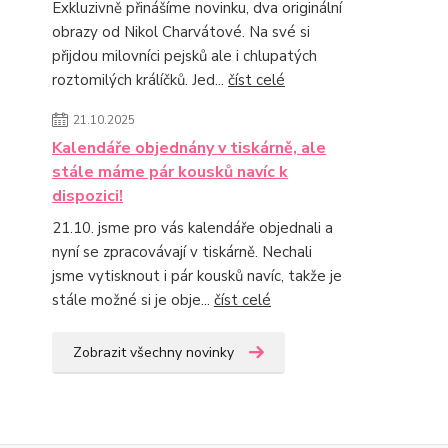
Exkluzivně přinášíme novinku, dva originální
obrazy od Nikol Charvátové. Na své si
přijdou milovníci pejsků ale i chlupatých
roztomilých králíčků. Jed...
číst celé
21.10.2025
Kalendáře objednány v tiskárně, ale
stále máme pár kousků navíc k
dispozici!
21.10. jsme pro vás kalendáře objednali a
nyní se zpracovávají v tiskárně. Nechali
jsme vytisknout i pár kousků navíc, takže je
stále možné si je obje...
číst celé
Zobrazit všechny novinky