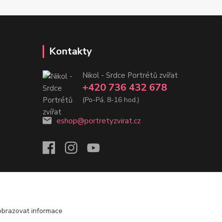
Kontakty
Nikol - Srdce Portrétů zvířat
+420 736 432 678
(Po-Pá, 8-16 hod.)
eshop@portretyzvirat.cz
obrazovat informace