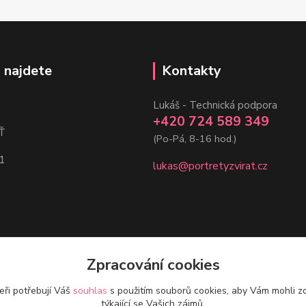
 najdete
Kontakty
Lukáš - Technická podpora
+420 724 589 349
Ť
(Po-Pá, 8-16 hod.)
1
lukas@portretyzvirat.cz
Zpracování cookies
eři potřebují Váš
souhlas
s použitím souborů cookies, aby Vám mohli z
týkající se Vašich zájmů.