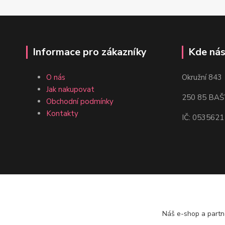
Informace pro zákazníky
Kde nás
O nás
Okružní 843
Jak nakupovat
250 85 BAŠ
Obchodní podmínky
Kontakty
IČ: 0535621
Náš e-shop a partn