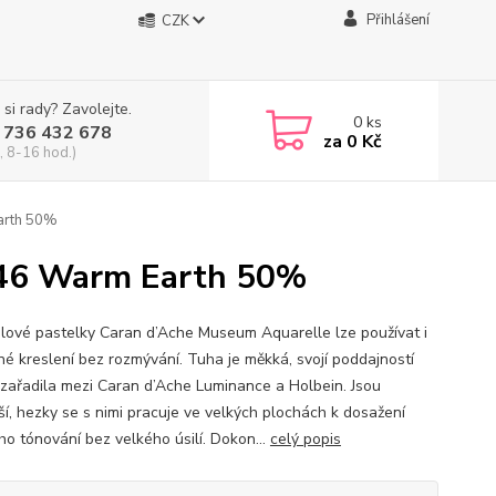
Přihlášení
CZK
 si rady? Zavolejte.
0
ks
 736 432 678
za
0 Kč
, 8-16 hod.)
arth 50%
746 Warm Earth 50%
lové pastelky Caran d’Ache Museum Aquarelle lze používat i
né kreslení bez rozmývání. Tuha je měkká, svojí poddajností
i zařadila mezi Caran d’Ache Luminance a Holbein. Jsou
ší, hezky se s nimi pracuje ve velkých plochách k dosažení
ho tónování bez velkého úsilí. Dokon...
celý popis