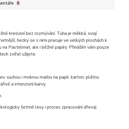
entáře
0
né kreslení bez rozmývání. Tuha je měkká, svojí
atnější, hezky se s nimi pracuje ve velkých plochách k
u na Pastelmat, ale i běžné papíry. Přináším vám pouze
ch zvířat užijete.
v, suchou i mokrou malbu na papír, karton, plátno.
ivé a intenzivní barvy.
.
kologicky šetrné lesy i proces zpracování dřeva).