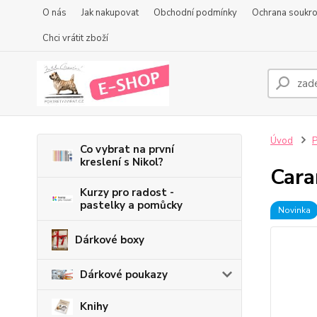
O nás
Jak nakupovat
Obchodní podmínky
Ochrana soukr
Chci vrátit zboží
Úvod
P
Co vybrat na první
kreslení s Nikol?
Cara
Kurzy pro radost -
pastelky a pomůcky
Novinka
Dárkové boxy
Dárkové poukazy
Knihy