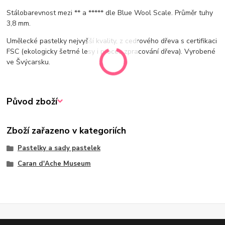
Stálobarevnost mezi ** a ***** dle Blue Wool Scale. Průměr tuhy
3,8 mm.
Umělecké pastelky nejvyšší kvality, z cedrového dřeva s certifikaci
FSC (ekologicky šetrné lesy i proces zpracování dřeva). Vyrobené
ve Švýcarsku.
Původ zboží
Zboží zařazeno v kategoriích
Pastelky a sady pastelek
Caran d'Ache Museum