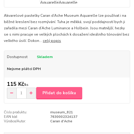
Akvarelové pastelky Caran d’Ache Museum Aquarelle lze používat i na
běžné kreslení bez rozmývání. Tuha je měkká, svojí poddajností bych ji
zařadila mezi Caran d’Ache Luminance a Holbein. Jsou matnější, hezky
se s nimi pracuje ve velkých plochách k dosažení ideálního tónování bez
velkého úsilí. Dokon...
celý popis
Dostupnost
Skladem
Nejsme plátci DPH
115 Kč
/
ks
Přidat do košíku
Číslo produktu:
museum_821
EAN kód:
7630002324137
Výrobce/Autor:
Caran d'Ache