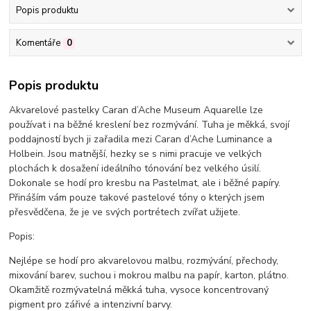
Popis produktu
Komentáře
0
Popis produktu
Akvarelové pastelky Caran d’Ache Museum Aquarelle lze
používat i na běžné kreslení bez rozmývání. Tuha je měkká, svojí
poddajností bych ji zařadila mezi Caran d’Ache Luminance a
Holbein. Jsou matnější, hezky se s nimi pracuje ve velkých
plochách k dosažení ideálního tónování bez velkého úsilí.
Dokonale se hodí pro kresbu na Pastelmat, ale i běžné papíry.
Přináším vám pouze takové pastelové tóny o kterých jsem
přesvědčena, že je ve svých portrétech zvířat užijete.
Popis:
Nejlépe se hodí pro akvarelovou malbu, rozmývání, přechody,
mixování barev, suchou i mokrou malbu na papír, karton, plátno.
Okamžitě rozmývatelná měkká tuha, vysoce koncentrovaný
pigment pro zářivé a intenzivní barvy.