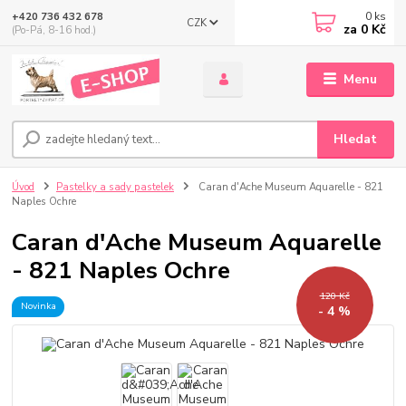
0
ks
+420 736 432 678
CZK
za
0 Kč
(Po-Pá, 8-16 hod.)
Menu
Hledat
Úvod
Pastelky a sady pastelek
Caran d'Ache Museum Aquarelle - 821
Naples Ochre
Caran d'Ache Museum Aquarelle
- 821 Naples Ochre
120 Kč
Novinka
- 4 %