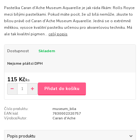
Pastelka Caran d'Ache Museum Aquarelle je jak ráda říkám: Rolls Royce
mezi bílými pastelkami. Pokud máte pocit, že už bílá nemůže, zkuste to
bílou právě od Caran d'Ache Museum Aquarelle. Jedná se o extrémně
měkkou, vysoce kvalitní pastelku určenou pro akvarelovou techniku. Má
ale tak kvalitní pigmen...
celý popis
Dostupnost
Skladem
Nejsme plátci DPH
115 Kč
/
ks
Přidat do košíku
Číslo produktu:
museum_bila
EAN kód:
7630002320757
Výrobce/Autor:
Caran d'Ache
Popis produktu