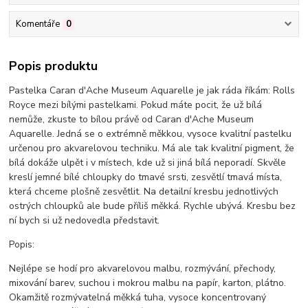
Komentáře
0
Popis produktu
Pastelka Caran d'Ache Museum Aquarelle je jak ráda říkám: Rolls
Royce mezi bílými pastelkami. Pokud máte pocit, že už bílá
nemůže, zkuste to bílou právě od Caran d'Ache Museum
Aquarelle. Jedná se o extrémně měkkou, vysoce kvalitní pastelku
určenou pro akvarelovou techniku. Má ale tak kvalitní pigment, že
bílá dokáže ulpět i v místech, kde už si jiná bílá neporadí. Skvěle
kreslí jemné bílé chloupky do tmavé srsti, zesvětlí tmavá místa,
která chceme plošně zesvětlit. Na detailní kresbu jednotlivých
ostrých chloupků ale bude příliš měkká. Rychle ubývá. Kresbu bez
ní bych si už nedovedla představit.
Popis:
Nejlépe se hodí pro akvarelovou malbu, rozmývání, přechody,
mixování barev, suchou i mokrou malbu na papír, karton, plátno.
Okamžitě rozmývatelná měkká tuha, vysoce koncentrovaný