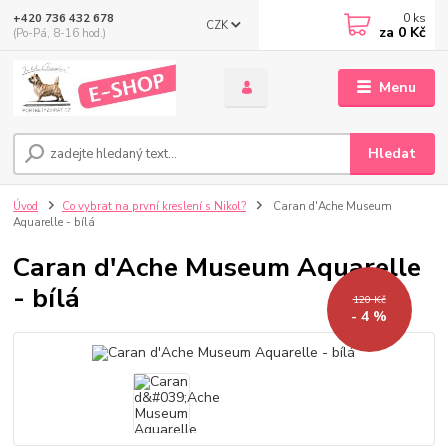
0
ks
+420 736 432 678
CZK
za
0 Kč
(Po-Pá, 8-16 hod.)
Menu
Hledat
Úvod
Co vybrat na první kreslení s Nikol?
Caran d'Ache Museum
Aquarelle - bílá
Caran d'Ache Museum Aquarelle
- bílá
120 Kč
- 4 %