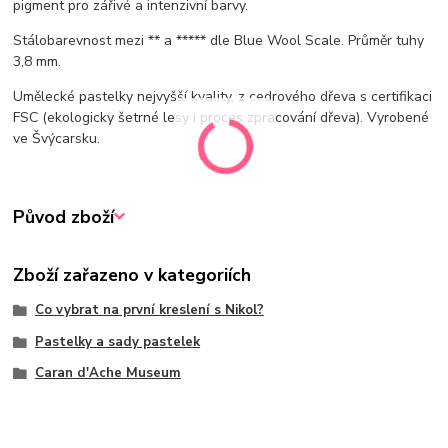
pigment pro zářivé a intenzivní barvy.
Stálobarevnost mezi ** a ***** dle Blue Wool Scale. Průměr tuhy
3,8 mm.
Umělecké pastelky nejvyšší kvality, z cedrového dřeva s certifikaci
FSC (ekologicky šetrné lesy i proces zpracování dřeva). Vyrobené
ve Švýcarsku.
Původ zboží
Zboží zařazeno v kategoriích
Co vybrat na první kreslení s Nikol?
Pastelky a sady pastelek
Caran d'Ache Museum