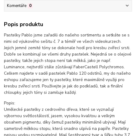
Komentáře
0
Popis produktu
Pastelky Pablo jsme zařadili do našeho sortimentu a setkáte se s
nimi od výukového sešitu č. 7 a téměř ve všech videokurzech.
Jejich jemné zemité tóny se dokonale hodí pro kresbu zvířecí srsti.
Dobře se kombinují se všemi druhy pastelek. Nejedná se o olejové
pastelky, takže jejich stopa není tak měkká, jako je např.
Luminance, nejtvrdší stále zůstávají FaberCastell Polychromos.
Celkem najdete v sadě pastelek Pablo 120 odstínů, my do našeho
eshopu zařazujeme jen ty pastelky, které maximálně využiji pro
kresbu zvířecí srsti. Používejte je jak do podkladů, tak a finální
chloupky. jejich tóny si zamiluje každý.
Popis:
Umělecké pastelky z cedrového dřeva, které se vyznačují
výbornou světlostálostí, jasem, vysokou kvalitou a velkým
obsahem pigmentu, díky čemuž pastelky minimálně ubývají. Mají
sametově měkkou stopu, která snadno ulpívá na papíře. Pastelky
nejsou vodou rozmývatelné. Mají šestihranný tvar a šířku tuhy 3,7