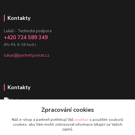
Kontakty
Lukáš - Technická podpora
+420 724 589 349
(Po-Pá, 8-16 hod.)
lukas@portretyzvirat.cz
Kontakty
Nikol - Srdce Portrétů zvířat
+420 736 432 678
Zpracování cookies
(Po-Pá, 8-16 hod.)
Náš e-shop a partneři potřebují Váš
souhlas
s použitím souborů
cookies, aby Vám mohli zobrazovat informace týkající se Vašich
eshop@portretyzvirat.cz
zájmů.