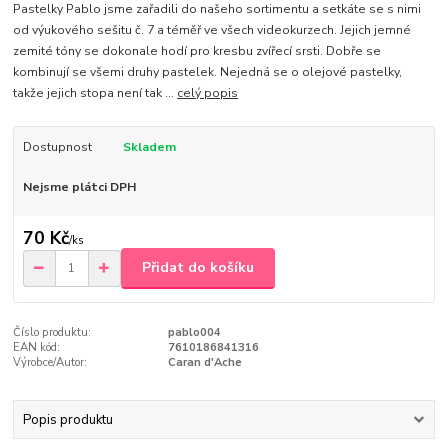
Pastelky Pablo jsme zařadili do našeho sortimentu a setkáte se s nimi
od výukového sešitu č. 7 a téměř ve všech videokurzech. Jejich jemné
zemité tóny se dokonale hodí pro kresbu zvířecí srsti. Dobře se
kombinují se všemi druhy pastelek. Nejedná se o olejové pastelky,
takže jejich stopa není tak ...
celý popis
Dostupnost
Skladem
Nejsme plátci DPH
70 Kč
/
ks
Přidat do košíku
Číslo produktu:
pablo004
EAN kód:
7610186841316
Výrobce/Autor:
Caran d'Ache
Popis produktu