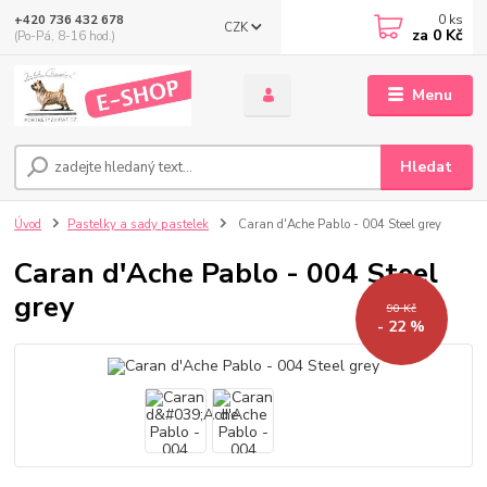
0
ks
+420 736 432 678
CZK
za
0 Kč
(Po-Pá, 8-16 hod.)
Menu
Hledat
Úvod
Pastelky a sady pastelek
Caran d'Ache Pablo - 004 Steel grey
Caran d'Ache Pablo - 004 Steel
grey
90 Kč
- 22 %