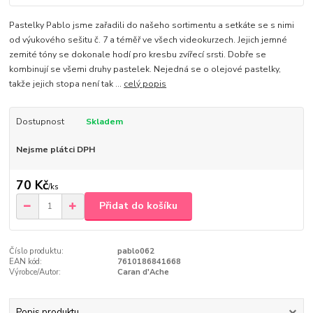
Pastelky Pablo jsme zařadili do našeho sortimentu a setkáte se s nimi
od výukového sešitu č. 7 a téměř ve všech videokurzech. Jejich jemné
zemité tóny se dokonale hodí pro kresbu zvířecí srsti. Dobře se
kombinují se všemi druhy pastelek. Nejedná se o olejové pastelky,
takže jejich stopa není tak ...
celý popis
Dostupnost
Skladem
Nejsme plátci DPH
70 Kč
/
ks
Přidat do košíku
Číslo produktu:
pablo062
EAN kód:
7610186841668
Výrobce/Autor:
Caran d'Ache
Popis produktu