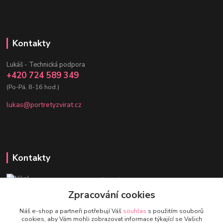
Kontakty
Lukáš - Technická podpora
+420 724 589 349
(Po-Pá, 8-16 hod.)
lukas@portretyzvirat.cz
Kontakty
Nikol - Srdce Portrétů zvířat
+420 736 432 678
Zpracování cookies
(Po-Pá, 8-16 hod.)
Náš e-shop a partneři potřebují Váš
souhlas
s použitím souborů
cookies, aby Vám mohli zobrazovat informace týkající se Vašich
eshop@portretyzvirat.cz