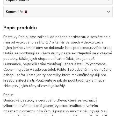
Komentáře
0
Popis produktu
Pastelky Pablo jsme zařadili do našeho sortimentu a setkáte se s
nimi od výukového sešitu č. 7 a téměř ve všech videokurzech.
Jejich jemné zemité tóny se dokonale hodí pro kresbu zvířecí srsti.
Dobře se kombinují se všemi druhy pastelek. Nejedná se o olejové
pastelky, takže jejich stopa není tak měkká, jako je např.
Luminance, nejtvrdší stále zůstávají FaberCastell Polychromos.
Celkem najdete v sadě pastelek Pablo 120 odstínů, my do našeho
eshopu zařazujeme jen ty pastelky, které maximálně využiji pro
kresbu zvířecí srsti. Používejte je jak do podkladů, tak a finální
chloupky. jejich tóny si zamiluje každý.
Popis:
Umělecké pastelky z cedrového dřeva, které se vyznačují
výbornou světlostálostí, jasem, vysokou kvalitou a velkým
obsahem pigmentu, díky čemuž pastelky minimálně ubývají. Mají