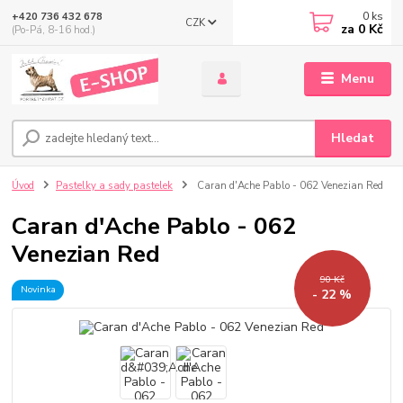
0
ks
+420 736 432 678
CZK
za
0 Kč
(Po-Pá, 8-16 hod.)
Menu
Hledat
Úvod
Pastelky a sady pastelek
Caran d'Ache Pablo - 062 Venezian Red
Caran d'Ache Pablo - 062
Venezian Red
90 Kč
Novinka
- 22 %