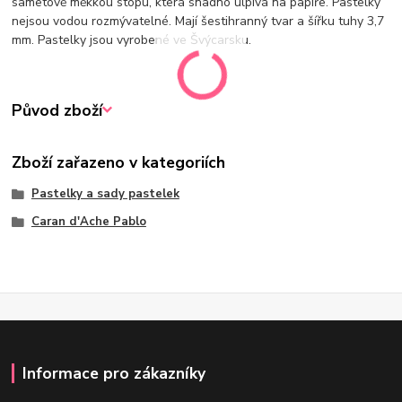
sametově měkkou stopu, která snadno ulpívá na papíře. Pastelky
nejsou vodou rozmývatelné. Mají šestihranný tvar a šířku tuhy 3,7
mm. Pastelky jsou vyrobené ve Švýcarsku.
Původ zboží
Zboží zařazeno v kategoriích
Pastelky a sady pastelek
Caran d'Ache Pablo
Informace pro zákazníky