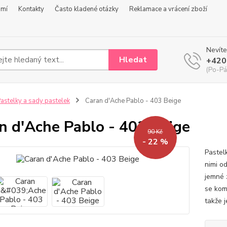
omí
Kontakty
Často kladené otázky
Reklamace a vrácení zboží
Nevíte
Hledat
+420
(Po-Pá
astelky a sady pastelek
Caran d'Ache Pablo - 403 Beige
n d'Ache Pablo - 403 Beige
90 Kč
- 22 %
Pastel
nimi o
jemné 
se kom
takže j