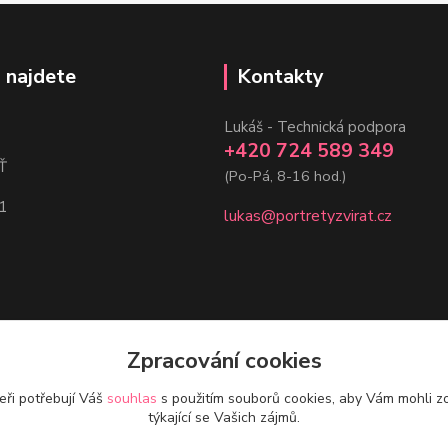
 najdete
Kontakty
Lukáš - Technická podpora
+420 724 589 349
Ť
(Po-Pá, 8-16 hod.)
1
lukas@portretyzvirat.cz
Zpracování cookies
eři potřebují Váš
souhlas
s použitím souborů cookies, aby Vám mohli z
týkající se Vašich zájmů.