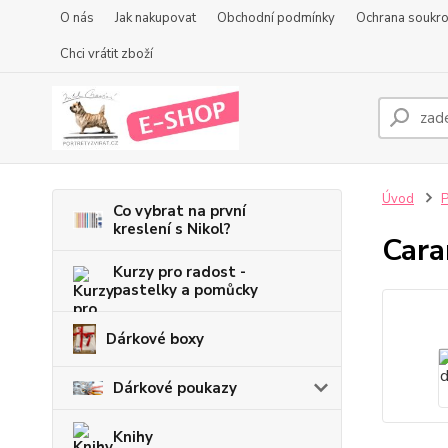
O nás
Jak nakupovat
Obchodní podmínky
Ochrana soukr
Chci vrátit zboží
Úvod
P
Co vybrat na první
kreslení s Nikol?
Cara
Kurzy pro radost -
pastelky a pomůcky
Dárkové boxy
Dárkové poukazy
Knihy