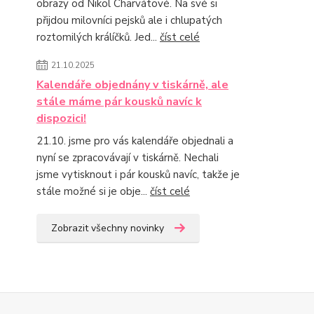
obrazy od Nikol Charvátové. Na své si
přijdou milovníci pejsků ale i chlupatých
roztomilých králíčků. Jed...
číst celé
21.10.2025
Kalendáře objednány v tiskárně, ale
stále máme pár kousků navíc k
dispozici!
21.10. jsme pro vás kalendáře objednali a
nyní se zpracovávají v tiskárně. Nechali
jsme vytisknout i pár kousků navíc, takže je
stále možné si je obje...
číst celé
Zobrazit všechny novinky