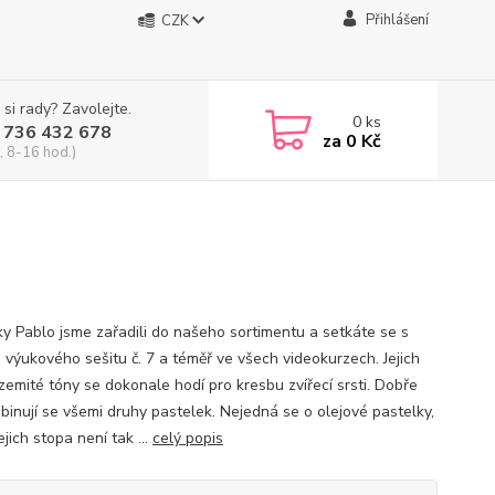
Přihlášení
CZK
 si rady? Zavolejte.
0
ks
 736 432 678
za
0 Kč
, 8-16 hod.)
ky Pablo jsme zařadili do našeho sortimentu a setkáte se s
d výukového sešitu č. 7 a téměř ve všech videokurzech. Jejich
zemité tóny se dokonale hodí pro kresbu zvířecí srsti. Dobře
binují se všemi druhy pastelek. Nejedná se o olejové pastelky,
ejich stopa není tak ...
celý popis