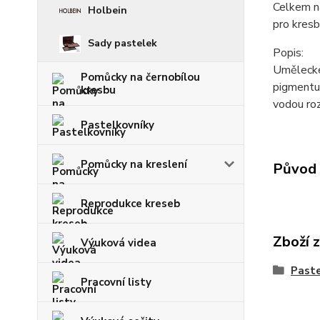
Celkem na
Holbein
pro kresbu
Sady pastelek
Popis:
Umělecké 
Pomůcky na černobílou
pigmentu,
kresbu
vodou roz
Pastelkovníky
Pomůcky na kreslení
Původ 
Reprodukce kreseb
Zboží 
Výuková videa
Paste
Pracovní listy