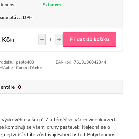
tupnost
Skladem
sme plátci DPH
 Kč
Přidat do košíku
/
ks
roduktu:
pablo403
EAN kód:
7610186842344
e/Autor:
Caran d'Ache
entáře
0
d výukového sešitu č. 7 a téměř ve všech videokurzech.
 se kombinují se všemi druhy pastelek. Nejedná se o
ce, nejtvrdší stále zůstávají FaberCastell Polychromos.