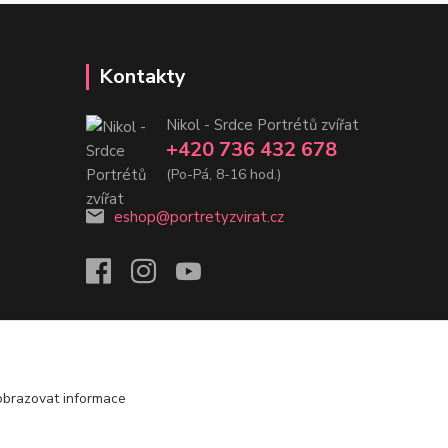
Kontakty
Nikol - Srdce Portrétů zvířat
+420 736 432 678
(Po-Pá, 8-16 hod.)
eshop@portretyzvirat.cz
obrazovat informace