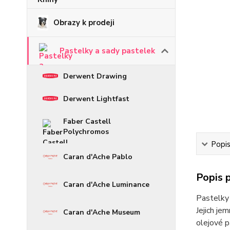
Obrazy k prodeji
Pastelky a sady pastelek
Derwent Drawing
Derwent Lightfast
Faber Castell
Polychromos
Popi
Caran d'Ache Pablo
Popis 
Caran d'Ache Luminance
Pastelky 
Jejich je
Caran d'Ache Museum
olejové p