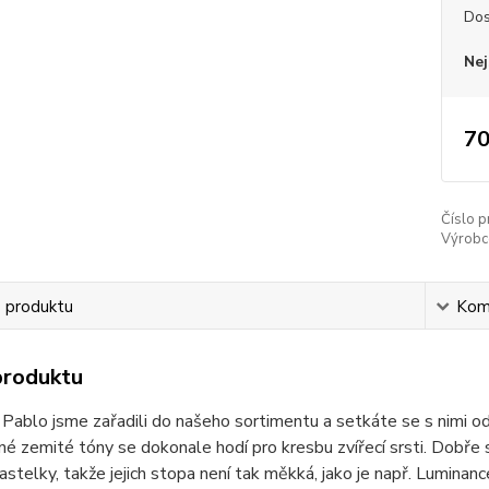
Dos
Nej
70
Číslo p
Výrobc
s produktu
Kom
produktu
Pablo jsme zařadili do našeho sortimentu a setkáte se s nimi o
mné zemité tóny se dokonale hodí pro kresbu zvířecí srsti. Dobře
astelky, takže jejich stopa není tak měkká, jako je např. Luminan