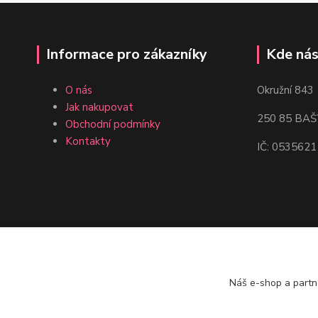
Informace pro zákazníky
Kde nás
O nás
Okružní 843
Jak nakupovat
250 85 BAŠ
Obchodní podmínky
Kontakty
IČ: 0535621
Náš e-shop a partn