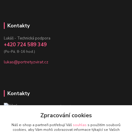
Kontakty
Lukáš - Technická podpora
+420 724 589 349
(Po-Pá, 8-16 hod.)
lukas@portretyzvirat.cz
Kontakty
Nikol - Srdce Portrétů zvířat
+420 736 432 678
Zpracování cookies
(Po-Pá, 8-16 hod.)
Náš e-shop a partneři potřebují Váš
souhlas
s použitím souborů
cookies, aby Vám mohli zobrazovat informace týkající se Vašich
eshop@portretyzvirat.cz