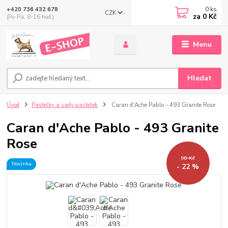
0
ks
+420 736 432 678
CZK
za
0 Kč
(Po-Pá, 8-16 hod.)
Menu
Hledat
Úvod
Pastelky a sady pastelek
Caran d'Ache Pablo - 493 Granite Rose
Caran d'Ache Pablo - 493 Granite
Rose
90 Kč
Novinka
- 22 %