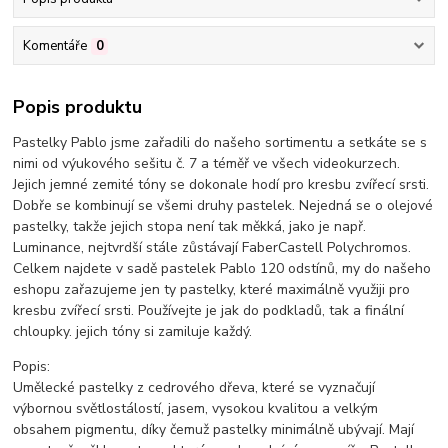
Komentáře
0
Popis produktu
Pastelky Pablo jsme zařadili do našeho sortimentu a setkáte se s
nimi od výukového sešitu č. 7 a téměř ve všech videokurzech.
Jejich jemné zemité tóny se dokonale hodí pro kresbu zvířecí srsti.
Dobře se kombinují se všemi druhy pastelek. Nejedná se o olejové
pastelky, takže jejich stopa není tak měkká, jako je např.
Luminance, nejtvrdší stále zůstávají FaberCastell Polychromos.
Celkem najdete v sadě pastelek Pablo 120 odstínů, my do našeho
eshopu zařazujeme jen ty pastelky, které maximálně využiji pro
kresbu zvířecí srsti. Používejte je jak do podkladů, tak a finální
chloupky. jejich tóny si zamiluje každý.
Popis:
Umělecké pastelky z cedrového dřeva, které se vyznačují
výbornou světlostálostí, jasem, vysokou kvalitou a velkým
obsahem pigmentu, díky čemuž pastelky minimálně ubývají. Mají