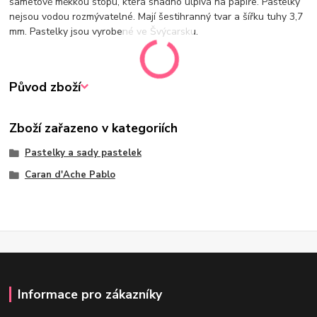
sametově měkkou stopu, která snadno ulpívá na papíře. Pastelky
nejsou vodou rozmývatelné. Mají šestihranný tvar a šířku tuhy 3,7
mm. Pastelky jsou vyrobené ve Švýcarsku.
Původ zboží
Zboží zařazeno v kategoriích
Pastelky a sady pastelek
Caran d'Ache Pablo
Informace pro zákazníky