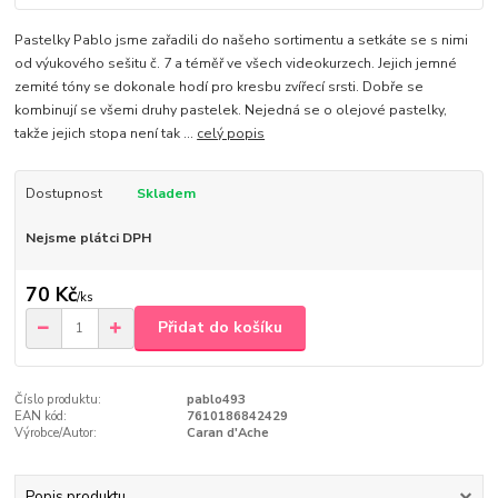
Pastelky Pablo jsme zařadili do našeho sortimentu a setkáte se s nimi
od výukového sešitu č. 7 a téměř ve všech videokurzech. Jejich jemné
zemité tóny se dokonale hodí pro kresbu zvířecí srsti. Dobře se
kombinují se všemi druhy pastelek. Nejedná se o olejové pastelky,
takže jejich stopa není tak ...
celý popis
Dostupnost
Skladem
Nejsme plátci DPH
70 Kč
/
ks
Přidat do košíku
Číslo produktu:
pablo493
EAN kód:
7610186842429
Výrobce/Autor:
Caran d'Ache
Popis produktu