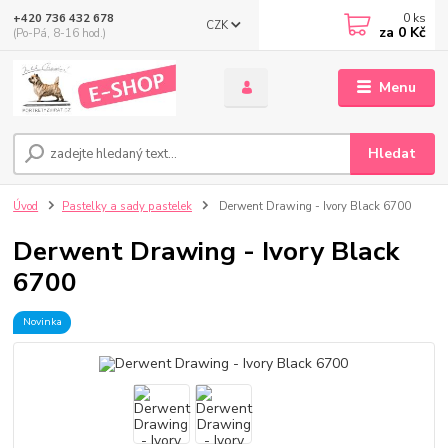
0
ks
+420 736 432 678
CZK
za
0 Kč
(Po-Pá, 8-16 hod.)
Menu
Hledat
Úvod
Pastelky a sady pastelek
Derwent Drawing - Ivory Black 6700
Derwent Drawing - Ivory Black
6700
Novinka