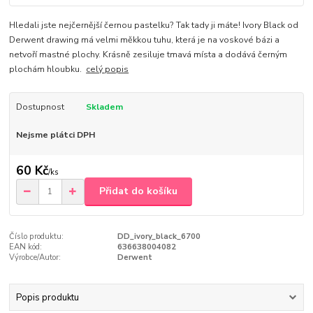
Hledali jste nejčernější černou pastelku? Tak tady ji máte! Ivory Black od
Derwent drawing má velmi měkkou tuhu, která je na voskové bázi a
netvoří mastné plochy. Krásně zesiluje tmavá místa a dodává černým
plochám hloubku.
celý popis
Dostupnost
Skladem
Nejsme plátci DPH
60 Kč
/
ks
Přidat do košíku
Číslo produktu:
DD_ivory_black_6700
EAN kód:
636638004082
Výrobce/Autor:
Derwent
Popis produktu