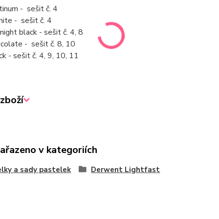
tinum - sešit č. 4
nite - sešit č. 4
night black - sešit č. 4, 8
colate - sešit č. 8, 10
k - sešit č. 4, 9, 10, 11
zboží
zařazeno v kategoriích
lky a sady pastelek
Derwent Lightfast