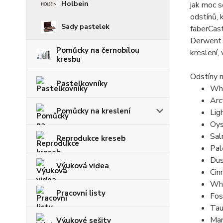
Holbein
jak moc s
odstínů, 
Sady pastelek
faberCast
Derwent L
Pomůcky na černobílou
kreslení,
kresbu
Odstíny n
Pastelkovníky
Whi
Arct
Pomůcky na kreslení
Ligh
Oys
Sal
Reprodukce kreseb
Pal
Dus
Výuková videa
Cin
Whe
Pracovní listy
Foss
Tau
Mar
Výukové sešity