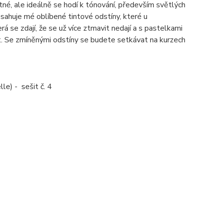
tné, ale ideálně se hodí k tónování, především světlých
sahuje mé oblíbené tintové odstíny, které u
 se zdají, že se už více ztmavit nedají a s pastelkami
t. Se zmíněnými odstíny se budete setkávat na kurzech
le) - sešit č. 4