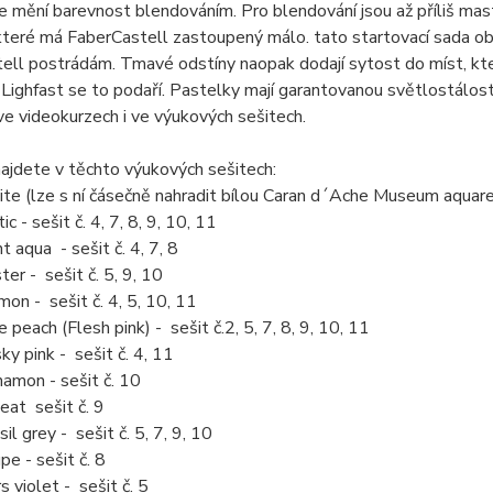
e mění barevnost blendováním. Pro blendování jsou až příliš mas
které má FaberCastell zastoupený málo. tato startovací sada ob
ell postrádám. Tmavé odstíny naopak dodají sytost do míst, která
ighfast se to podaří. Pastelky mají garantovanou světlostálos
 ve videokurzech i ve výukových sešitech.
ajdete v těchto výukových sešitech:
te (lze s ní čásečně nahradit bílou Caran d´Ache Museum aquarel
ic - sešit č. 4, 7, 8, 9, 10, 11
t aqua - sešit č. 4, 7, 8
ter - sešit č. 5, 9, 10
mon - sešit č. 4, 5, 10, 11
e peach (Flesh pink) - sešit č.2, 5, 7, 8, 9, 10, 11
ky pink - sešit č. 4, 11
namon - sešit č. 10
at sešit č. 9
il grey - sešit č. 5, 7, 9, 10
pe - sešit č. 8
s violet - sešit č. 5