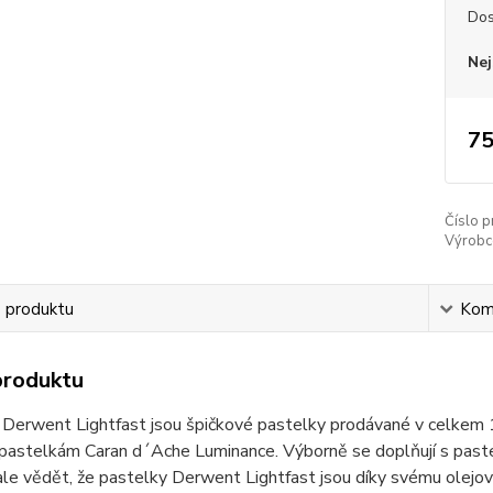
Dos
Nej
75
Číslo p
Výrobc
s produktu
Kom
produktu
Derwent Lightfast jsou špičkové pastelky prodávané v celkem 1
í pastelkám Caran d´Ache Luminance. Výborně se doplňují s pas
ale vědět, že pastelky Derwent Lightfast jsou díky svému olejové