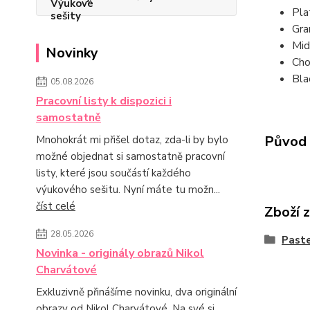
Pla
Gra
Mid
Novinky
Cho
Blac
05.08.2026
Pracovní listy k dispozici i
samostatně
Původ 
Mnohokrát mi přišel dotaz, zda-li by bylo
možné objednat si samostatně pracovní
listy, které jsou součástí každého
výukového sešitu. Nyní máte tu možn...
číst celé
Zboží 
28.05.2026
Paste
Novinka - originály obrazů Nikol
Charvátové
Exkluzivně přinášíme novinku, dva originální
obrazy od Nikol Charvátové. Na své si