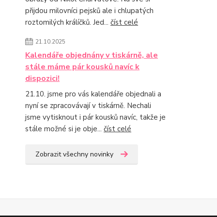
přijdou milovníci pejsků ale i chlupatých
roztomilých králíčků. Jed...
číst celé
21.10.2025
Kalendáře objednány v tiskárně, ale
stále máme pár kousků navíc k
dispozici!
21.10. jsme pro vás kalendáře objednali a
nyní se zpracovávají v tiskárně. Nechali
jsme vytisknout i pár kousků navíc, takže je
stále možné si je obje...
číst celé
Zobrazit všechny novinky