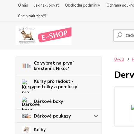
O nás
Jak nakupovat
Obchodní podmínky
Ochrana soukr
Chci vrátit zboží
Úvod
P
Co vybrat na první
kreslení s Nikol?
Derw
Kurzy pro radost -
pastelky a pomůcky
Dárkové boxy
Dárkové poukazy
Knihy