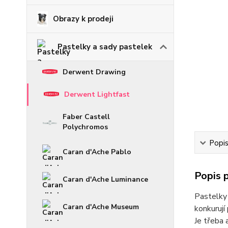
Obrazy k prodeji
Pastelky a sady pastelek
Derwent Drawing
Derwent Lightfast
Faber Castell
Polychromos
Popi
Caran d'Ache Pablo
Popis 
Caran d'Ache Luminance
Pastelky 
Caran d'Ache Museum
konkuruj
Je třeba 