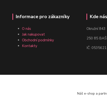
Informace pro zákazníky
Kde nás
O nás
Okružní 843
Jak nakupovat
250 85 BAŠ
Obchodní podmínky
Kontakty
IČ: 0535621
Náš e-shop a partn