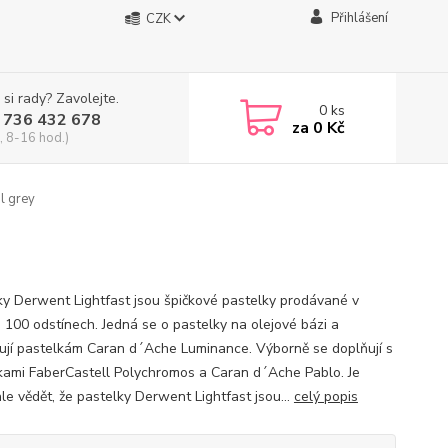
Přihlášení
CZK
 si rady? Zavolejte.
0
ks
 736 432 678
za
0 Kč
, 8-16 hod.)
l grey
ky Derwent Lightfast jsou špičkové pastelky prodávané v
 100 odstínech. Jedná se o pastelky na olejové bázi a
ují pastelkám Caran d´Ache Luminance. Výborně se doplňují s
kami FaberCastell Polychromos a Caran d´Ache Pablo. Je
le vědět, že pastelky Derwent Lightfast jsou...
celý popis