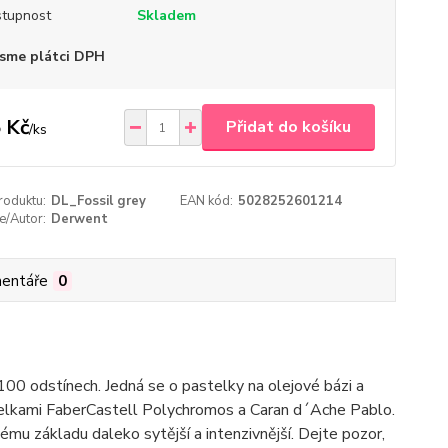
tupnost
Skladem
sme plátci DPH
 Kč
Přidat do košíku
/
ks
roduktu:
DL_Fossil grey
EAN kód:
5028252601214
e/Autor:
Derwent
entáře
0
00 odstínech. Jedná se o pastelky na olejové bázi a
telkami FaberCastell Polychromos a Caran d´Ache Pablo.
mu základu daleko sytější a intenzivnější. Dejte pozor,