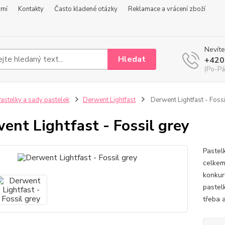
omí
Kontakty
Často kladené otázky
Reklamace a vrácení zboží
Nevíte
Hledat
+420
(Po-Pá
astelky a sady pastelek
Derwent Lightfast
Derwent Lightfast - Fossi
ent Lightfast - Fossil grey
Pastel
celkem
konkur
pastel
třeba a