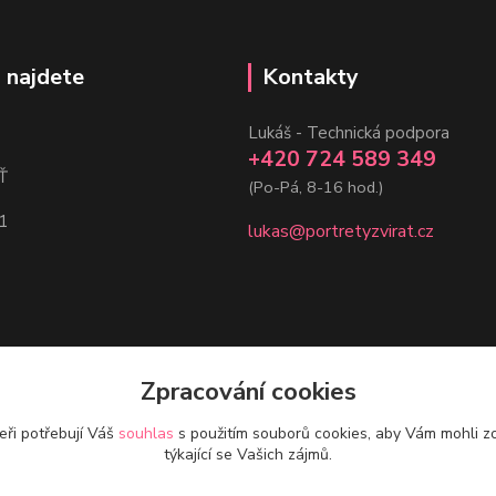
 najdete
Kontakty
Lukáš - Technická podpora
+420 724 589 349
Ť
(Po-Pá, 8-16 hod.)
1
lukas@portretyzvirat.cz
Zpracování cookies
eři potřebují Váš
souhlas
s použitím souborů cookies, aby Vám mohli z
týkající se Vašich zájmů.