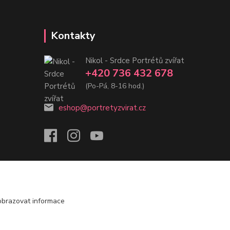
Kontakty
Nikol - Srdce Portrétů zvířat
+420 736 432 678
(Po-Pá, 8-16 hod.)
eshop@portretyzvirat.cz
obrazovat informace