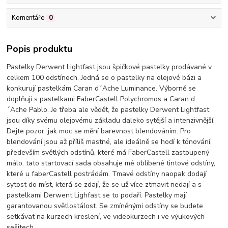
Komentáře
0
Popis produktu
Pastelky Derwent Lightfast jsou špičkové pastelky prodávané v
celkem 100 odstínech. Jedná se o pastelky na olejové bázi a
konkurují pastelkám Caran d´Ache Luminance. Výborně se
doplňují s pastelkami FaberCastell Polychromos a Caran d
´Ache Pablo. Je třeba ale vědět, že pastelky Derwent Lightfast
jsou díky svému olejovému základu daleko sytější a intenzivnější.
Dejte pozor, jak moc se mění barevnost blendováním. Pro
blendování jsou až příliš mastné, ale ideálně se hodí k tónování,
především světlých odstínů, které má FaberCastell zastoupený
málo. tato startovací sada obsahuje mé oblíbené tintové odstíny,
které u faberCastell postrádám. Tmavé odstíny naopak dodají
sytost do míst, která se zdají, že se už více ztmavit nedají a s
pastelkami Derwent Lighfast se to podaří. Pastelky mají
garantovanou světlostálost. Se zmíněnými odstíny se budete
setkávat na kurzech kreslení, ve videokurzech i ve výukových
sešitech.