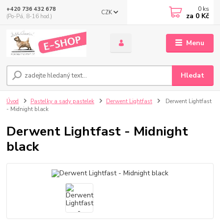
0
ks
+420 736 432 678
CZK
za
0 Kč
(Po-Pá, 8-16 hod.)
Menu
Hledat
Úvod
Pastelky a sady pastelek
Derwent Lightfast
Derwent Lightfast
- Midnight black
Derwent Lightfast - Midnight
black