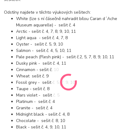
Odstíny najdete v těchto výukových sešitech:
White (lze s ní čásečně nahradit bílou Caran d´Ache
Museum aquarelle) - sešit č. 4
Arctic - sešit č. 4, 7, 8, 9, 10, 11
Light aqua - sešit č. 4, 7, 8
Oyster - sešit č. 5, 9, 10
Salmon - sešit č. 4, 5, 10, 11
Pale peach (Flesh pink) - sešit č.2, 5, 7, 8, 9, 10, 11
Dusky pink - sešit č. 4, 11
Cinnamon - sešit č. 10
Wheat sešit č. 9
Fossil grey - sešit č. 5, 7, 9, 10
Taupe - sešit č. 8
Mars violet - sešit č. 5
Platinum - sešit č. 4
Granite - sešit č. 4
Midnight black - sešit č. 4, 8
Chocolate - sešit č. 8, 10
Black - sešit č. 4, 9, 10, 11