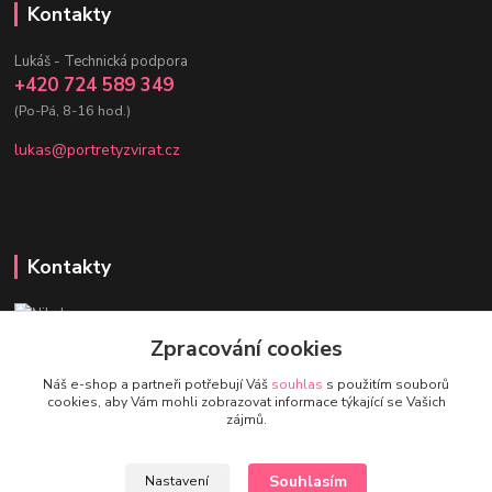
Kontakty
Lukáš - Technická podpora
+420 724 589 349
(Po-Pá, 8-16 hod.)
lukas@portretyzvirat.cz
Kontakty
Nikol - Srdce Portrétů zvířat
+420 736 432 678
Zpracování cookies
(Po-Pá, 8-16 hod.)
Náš e-shop a partneři potřebují Váš
souhlas
s použitím souborů
cookies, aby Vám mohli zobrazovat informace týkající se Vašich
eshop@portretyzvirat.cz
zájmů.
Souhlasím
Nastavení