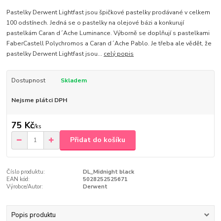
Pastelky Derwent Lightfast jsou špičkové pastelky prodávané v celkem
100 odstínech. Jedná se o pastelky na olejové bázi a konkurují
pastelkám Caran d´Ache Luminance. Výborně se doplňují s pastelkami
FaberCastell Polychromos a Caran d´Ache Pablo. Je třeba ale vědět, že
pastelky Derwent Lightfast jsou...
celý popis
Dostupnost
Skladem
Nejsme plátci DPH
75 Kč
/
ks
Přidat do košíku
Číslo produktu:
DL_Midnight black
EAN kód:
5028252525671
Výrobce/Autor:
Derwent
Popis produktu