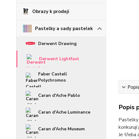
Obrazy k prodeji
Pastelky a sady pastelek
Derwent Drawing
Derwent Lightfast
Faber Castell
Polychromos
Popi
Caran d'Ache Pablo
Popis 
Caran d'Ache Luminance
Pastelky 
konkuruj
Caran d'Ache Museum
Je třeba 