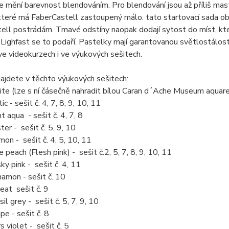
e mění barevnost blendováním. Pro blendování jsou až příliš mas
které má FaberCastell zastoupený málo. tato startovací sada ob
ell postrádám. Tmavé odstíny naopak dodají sytost do míst, která
ighfast se to podaří. Pastelky mají garantovanou světlostálos
 ve videokurzech i ve výukových sešitech.
ajdete v těchto výukových sešitech:
te (lze s ní čásečně nahradit bílou Caran d´Ache Museum aquarel
ic - sešit č. 4, 7, 8, 9, 10, 11
t aqua - sešit č. 4, 7, 8
ter - sešit č. 5, 9, 10
mon - sešit č. 4, 5, 10, 11
e peach (Flesh pink) - sešit č.2, 5, 7, 8, 9, 10, 11
ky pink - sešit č. 4, 11
namon - sešit č. 10
at sešit č. 9
il grey - sešit č. 5, 7, 9, 10
pe - sešit č. 8
s violet - sešit č. 5