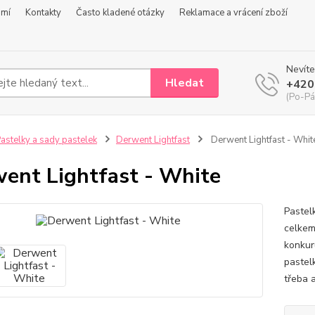
omí
Kontakty
Často kladené otázky
Reklamace a vrácení zboží
Nevíte
Hledat
+420
(Po-Pá
astelky a sady pastelek
Derwent Lightfast
Derwent Lightfast - Whit
ent Lightfast - White
Pastel
celkem
konkur
pastel
třeba a