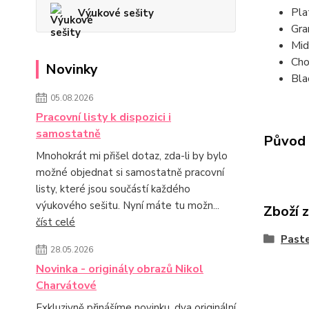
Pla
Výukové sešity
Gra
Mid
Cho
Novinky
Blac
05.08.2026
Pracovní listy k dispozici i
samostatně
Původ 
Mnohokrát mi přišel dotaz, zda-li by bylo
možné objednat si samostatně pracovní
listy, které jsou součástí každého
výukového sešitu. Nyní máte tu možn...
Zboží 
číst celé
Paste
28.05.2026
Novinka - originály obrazů Nikol
Charvátové
Exkluzivně přinášíme novinku, dva originální