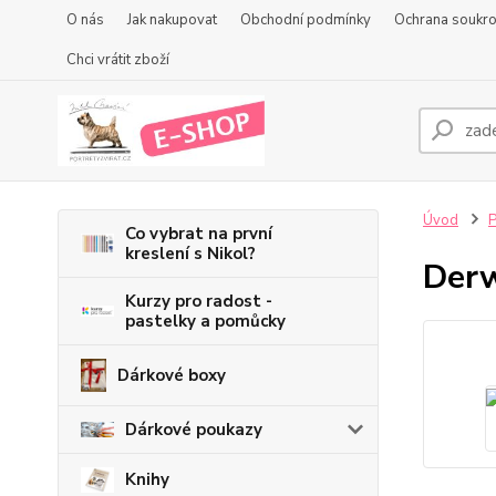
O nás
Jak nakupovat
Obchodní podmínky
Ochrana soukr
Chci vrátit zboží
Úvod
P
Co vybrat na první
kreslení s Nikol?
Derw
Kurzy pro radost -
pastelky a pomůcky
Dárkové boxy
Dárkové poukazy
Knihy