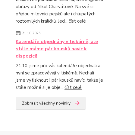
obrazy od Nikol Charvátové. Na své si
přijdou milovníci pejsků ale i chlupatých
roztomilých králíčků. Jed...
číst celé
21.10.2025
Kalendáře objednány v tiskárně, ale
stále máme pár kousků navíc k
dispozici!
21.10. jsme pro vás kalendáře objednali a
nyní se zpracovávají v tiskárně. Nechali
jsme vytisknout i pár kousků navíc, takže je
stále možné si je obje...
číst celé
Zobrazit všechny novinky