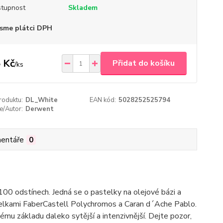
tupnost
Skladem
sme plátci DPH
 Kč
Přidat do košíku
/
ks
roduktu:
DL_White
EAN kód:
5028252525794
e/Autor:
Derwent
entáře
0
00 odstínech. Jedná se o pastelky na olejové bázi a
telkami FaberCastell Polychromos a Caran d´Ache Pablo.
mu základu daleko sytější a intenzivnější. Dejte pozor,