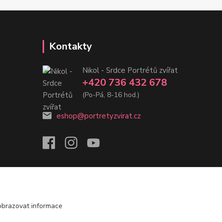
Kontakty
Nikol - Srdce Portrétů zvířat
+420 736 432 678
(Po-Pá, 8-16 hod.)
eshop@portretyzvirat.cz
obrazovat informace