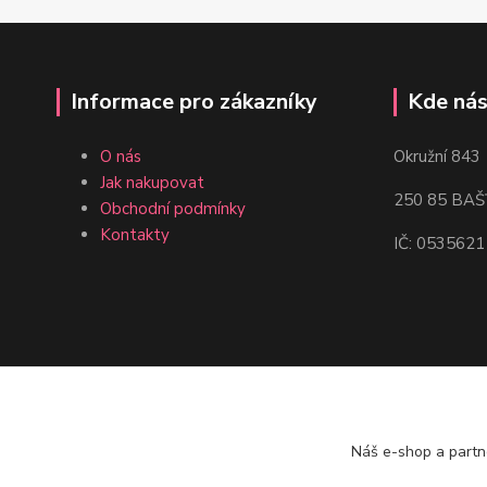
Informace pro zákazníky
Kde nás
O nás
Okružní 843
Jak nakupovat
250 85 BAŠ
Obchodní podmínky
Kontakty
IČ: 0535621
Náš e-shop a partn