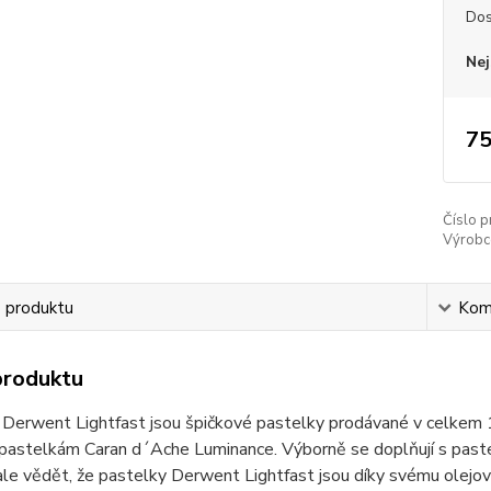
Dos
Nej
75
Číslo p
Výrobc
s produktu
Kom
produktu
Derwent Lightfast jsou špičkové pastelky prodávané v celkem 1
í pastelkám Caran d´Ache Luminance. Výborně se doplňují s pas
ale vědět, že pastelky Derwent Lightfast jsou díky svému olejové