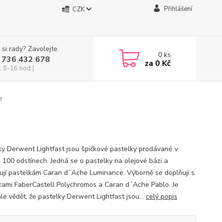
Přihlášení
CZK
 si rady? Zavolejte.
0
ks
 736 432 678
za
0 Kč
, 8-16 hod.)
e
ky Derwent Lightfast jsou špičkové pastelky prodávané v
 100 odstínech. Jedná se o pastelky na olejové bázi a
ují pastelkám Caran d´Ache Luminance. Výborně se doplňují s
kami FaberCastell Polychromos a Caran d´Ache Pablo. Je
le vědět, že pastelky Derwent Lightfast jsou...
celý popis