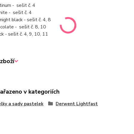
tinum - sešit č. 4
nite - sešit č. 4
night black - sešit č. 4, 8
colate - sešit č. 8, 10
k - sešit č. 4, 9, 10, 11
zboží
zařazeno v kategoriích
lky a sady pastelek
Derwent Lightfast