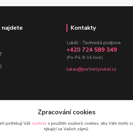
 najdete
Kontakty
Lukáš - Technická podpora
+420 724 589 349
Ť
(Po-Pá, 8-16 hod.)
1
lukas@portretyzvirat.cz
Zpracování cookies
eři potřebují Váš
souhlas
s použitím souborů cookies, aby Vám mohli z
týkající se Vašich zájmů.