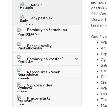
jak moc s
Holbein
odstínů, 
faberCast
Sady pastelek
Derwent L
kreslení,
Pomůcky na černobílou
kresbu
Odstíny n
Whi
Pastelkovníky
Arct
Ligh
Pomůcky na kreslení
Oys
Sal
Pal
Reprodukce kreseb
Dus
Cin
Výuková videa
Whe
Foss
Pracovní listy
Tau
Mar