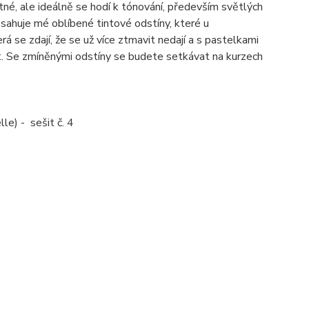
tné, ale ideálně se hodí k tónování, především světlých
sahuje mé oblíbené tintové odstíny, které u
 se zdají, že se už více ztmavit nedají a s pastelkami
t. Se zmíněnými odstíny se budete setkávat na kurzech
le) - sešit č. 4