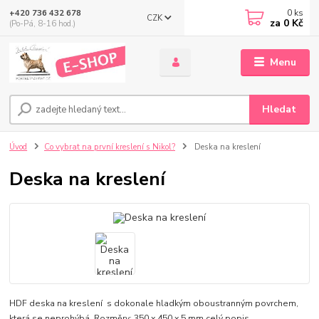
0
ks
+420 736 432 678
CZK
za
0 Kč
(Po-Pá, 8-16 hod.)
Menu
Hledat
Úvod
Co vybrat na první kreslení s Nikol?
Deska na kreslení
Deska na kreslení
HDF deska na kreslení s dokonale hladkým oboustranným povrchem,
která se neprohýbá. Rozměry: 350 x 450 x 5 mm
celý popis