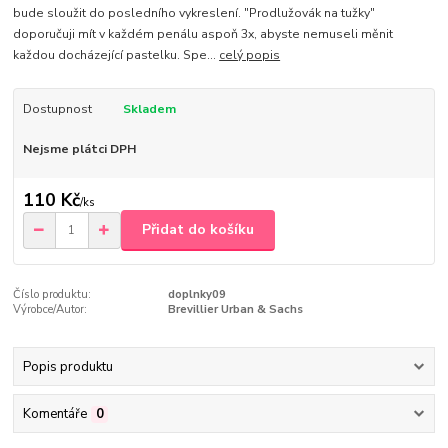
bude sloužit do posledního vykreslení. "Prodlužovák na tužky"
doporučuji mít v každém penálu aspoň 3x, abyste nemuseli měnit
každou docházející pastelku. Spe...
celý popis
Dostupnost
Skladem
Nejsme plátci DPH
110 Kč
/
ks
Přidat do košíku
Číslo produktu:
doplnky09
Výrobce/Autor:
Brevillier Urban & Sachs
Popis produktu
Komentáře
0