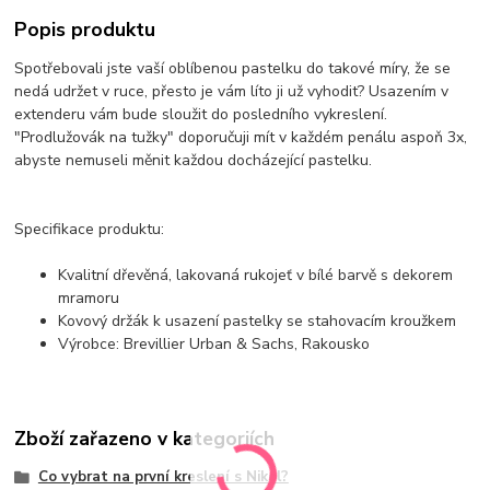
Popis produktu
Spotřebovali jste vaší oblíbenou pastelku do takové míry, že se
nedá udržet v ruce, přesto je vám líto ji už vyhodit? Usazením v
extenderu vám bude sloužit do posledního vykreslení.
"Prodlužovák na tužky" doporučuji mít v každém penálu aspoň 3x,
abyste nemuseli měnit každou docházející pastelku.
Specifikace produktu:
Kvalitní dřevěná, lakovaná rukojeť v bílé barvě s dekorem
mramoru
Kovový držák k usazení pastelky se stahovacím kroužkem
Výrobce: Brevillier Urban & Sachs, Rakousko
Zboží zařazeno v kategoriích
Co vybrat na první kreslení s Nikol?