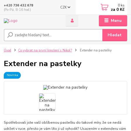
0
ks
+420 736 432 678
CZK
za
0 Kč
(Po-Pá, 8-16 hod.)
Menu
Hledat
Úvod
Co vybrat na první kreslení s Nikol?
Extender na pastelky
Extender na pastelky
Novinka
Spotřebovali jste vaší oblíbenou pastelku do takové míry, že se nedá
udržet v ruce, přesto je vám líto ji už vyhodit? Usazením v extenderu vám