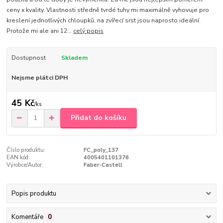
ceny x kvality. Vlastnosti středně tvrdé tuhy mi maximálně vyhovuje pro
kreslení jednotlivých chloupků, na zvířecí srst jsou naprosto ideální.
Protože mi ale ani 12...
celý popis
Dostupnost
Skladem
Nejsme plátci DPH
45 Kč
/
ks
Přidat do košíku
Číslo produktu:
FC_poly_137
EAN kód:
4005401101376
Výrobce/Autor:
Faber-Castell
Popis produktu
Komentáře
0