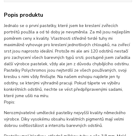
Popis produktu
Jednalo se o první pastelky, které jsem ke kreslení zvířecích
portrétů použila a od té doby je nevyměnila. Za mě jsou nejlepším
poměrem ceny x kvality. Vlastnosti středně tvrdé tuhy mi
maximálně vyhovuje pro kreslení jednotlivých chloupků, na zvířecí
srst jsou naprosto ideální. Protože mi ale ani 120 odstínů nestačí
pro zachycení všech barevných typů srsti, postupně jsem zařadila
další výrobce pastelek, vždy ale jen z důvodu chybějícího odstínu.
Pastelky Polychromos jsou nejtvrdší ze všech používaných, svoji
kresbu s nimi vždy finišujte. Na našem eshopu najdete jen ty
odstíny, se kterými výhradně pracuji. Pokud tápete ve výběru
konkrétních odstínů, nechte se vést předpřipravenými sadami,
které jsme ušili na míru.
Popis:
Nerozmývatelné umělecké pastelky nejvyšší kvality německého
výrobce. Díky vysokému obsahu kvalitních pigmentů mají velmi
dobrou světlostálost a intenzitu barevných odstínů.