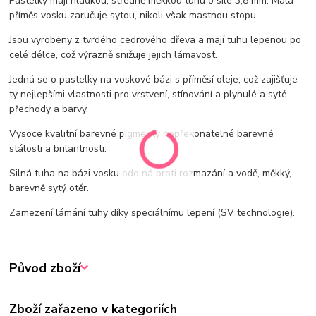
Pastelky mají hladkou, středně měkkou tuhu o síle 3,8 mm. Malá
příměs vosku zaručuje sytou, nikoli však mastnou stopu.
Jsou vyrobeny z tvrdého cedrového dřeva a mají tuhu lepenou po
celé délce, což výrazně snižuje jejich lámavost.
Jedná se o pastelky na voskové bázi s příměsí oleje, což zajišťuje
ty nejlepšími vlastnosti pro vrstvení, stínování a plynulé a syté
přechody a barvy.
Vysoce kvalitní barevné pigmenty nepřekonatelné barevné
stálosti a brilantnosti.
Silná tuha na bázi vosku odolná proti rozmazání a vodě, měkký,
barevně sytý otěr.
Zamezení lámání tuhy díky speciálnímu lepení (SV technologie).
Původ zboží
Zboží zařazeno v kategoriích