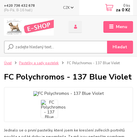
0
ks
+420 736 432 678
CZK
za
0 Kč
(Po-Pá, 8-16 hod.)
Menu
Hledat
Úvod
Pastelky a sady pastelek
FC Polychromos - 137 Blue Violet
FC Polychromos - 137 Blue Violet
Jednalo se o první pastelky, které jsem ke kreslení zvířecích portrétů
použila a od té doby je nevyměnila. Za mě jsou nejlepším poměrem