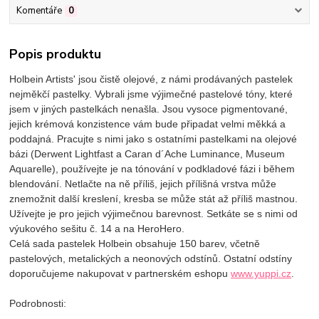
Komentáře
0
Popis produktu
Holbein Artists' jsou čistě olejové, z námi prodávaných pastelek
nejměkčí pastelky. Vybrali jsme výjimečné pastelové tóny, které
jsem v jiných pastelkách nenašla. Jsou vysoce pigmentované,
jejich krémová konzistence vám bude připadat velmi měkká a
poddajná. Pracujte s nimi jako s ostatními pastelkami na olejové
bázi (Derwent Lightfast a Caran d´Ache Luminance, Museum
Aquarelle), používejte je na tónování v podkladové fázi i během
blendování. Netlačte na ně příliš, jejich přílišná vrstva může
znemožnit další kreslení, kresba se může stát až příliš mastnou.
Užívejte je pro jejich výjimečnou barevnost. Setkáte se s nimi od
výukového sešitu č. 14 a na HeroHero.
Celá sada pastelek Holbein obsahuje 150 barev, včetně
pastelových, metalických a neonových odstínů. Ostatní odstíny
doporučujeme nakupovat v partnerském eshopu
www.yuppi.cz
.
Podrobnosti: