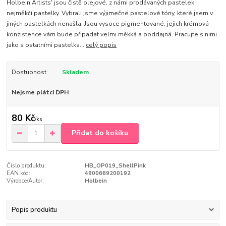
Holbein Artists' jsou čistě olejové, z námi prodávaných pastelek
nejměkčí pastelky. Vybrali jsme výjimečné pastelové tóny, které jsem v
jiných pastelkách nenašla. Jsou vysoce pigmentované, jejich krémová
konzistence vám bude připadat velmi měkká a poddajná. Pracujte s nimi
jako s ostatními pastelka...
celý popis
Dostupnost
Skladem
Nejsme plátci DPH
80 Kč
/
ks
Přidat do košíku
Číslo produktu:
HB_OP019_ShellPink
EAN kód:
4900669200192
Výrobce/Autor:
Holbein
Popis produktu