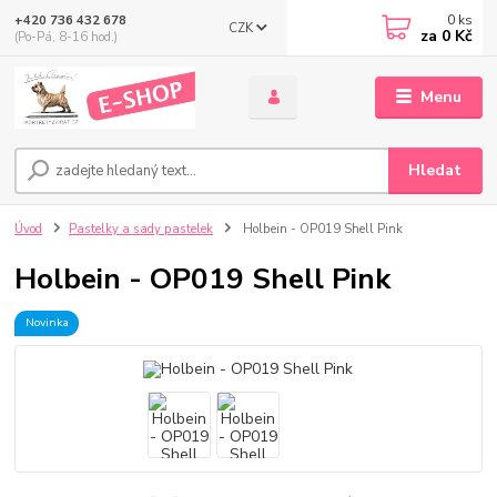
0
ks
+420 736 432 678
CZK
za
0 Kč
(Po-Pá, 8-16 hod.)
Menu
Hledat
Úvod
Pastelky a sady pastelek
Holbein - OP019 Shell Pink
Holbein - OP019 Shell Pink
Novinka