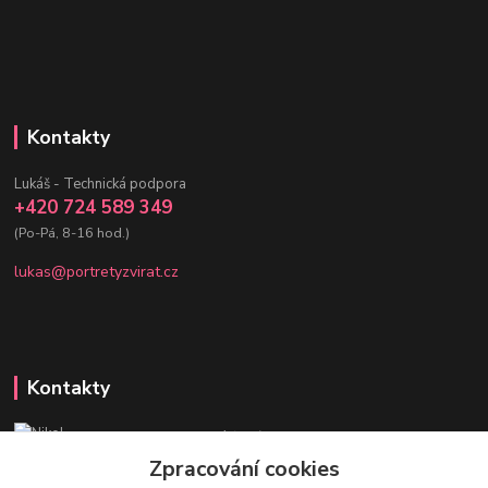
Kontakty
Lukáš - Technická podpora
+420 724 589 349
(Po-Pá, 8-16 hod.)
lukas@portretyzvirat.cz
Kontakty
Nikol - Srdce Portrétů zvířat
+420 736 432 678
Zpracování cookies
(Po-Pá, 8-16 hod.)