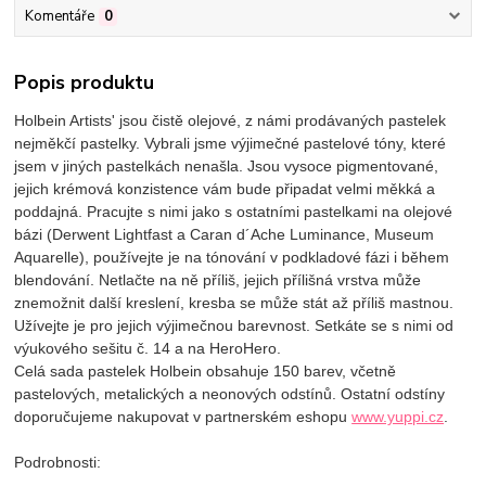
Komentáře
0
Popis produktu
Holbein Artists' jsou čistě olejové, z námi prodávaných pastelek
nejměkčí pastelky. Vybrali jsme výjimečné pastelové tóny, které
jsem v jiných pastelkách nenašla. Jsou vysoce pigmentované,
jejich krémová konzistence vám bude připadat velmi měkká a
poddajná. Pracujte s nimi jako s ostatními pastelkami na olejové
bázi (Derwent Lightfast a Caran d´Ache Luminance, Museum
Aquarelle), používejte je na tónování v podkladové fázi i během
blendování. Netlačte na ně příliš, jejich přílišná vrstva může
znemožnit další kreslení, kresba se může stát až příliš mastnou.
Užívejte je pro jejich výjimečnou barevnost. Setkáte se s nimi od
výukového sešitu č. 14 a na HeroHero.
Celá sada pastelek Holbein obsahuje 150 barev, včetně
pastelových, metalických a neonových odstínů. Ostatní odstíny
doporučujeme nakupovat v partnerském eshopu
www.yuppi.cz
.
Podrobnosti: