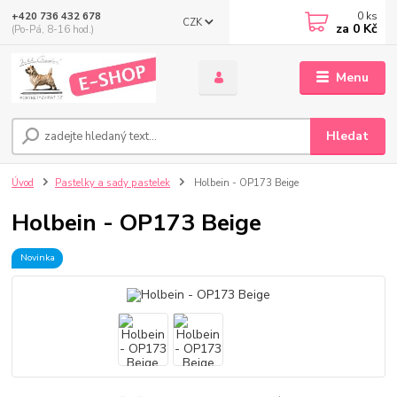
0
ks
+420 736 432 678
CZK
za
0 Kč
(Po-Pá, 8-16 hod.)
Menu
Hledat
Úvod
Pastelky a sady pastelek
Holbein - OP173 Beige
Holbein - OP173 Beige
Novinka