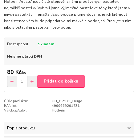
Holbein Artists' jsou čistě olejové, z námi prodávaných pastelek
nejměkčí pastelky. Vybrali jsme výjimečné pastelové tóny, které jsem v
jiných pastelkách nenašla. Jsou vysoce pigmentované, jejich krémová
konzistence vám bude připadat velmi měkká a poddajná. Pracujte s nimi
jako s ostatními pastelka...
celý popis
Dostupnost
Skladem
Nejsme plátci DPH
80 Kč
/
ks
Přidat do košíku
Číslo produktu:
HB_OP173_Beige
EAN kód:
4900669201731
Výrobce/Autor:
Holbein
Popis produktu