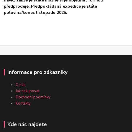
navíc, takže je stále možné si je objednat formou
předprodeje. Předpokládaná expedice je stále
polovina/konec listopadu 2025.
Informace pro zákazníky
O nás
Jak nakupovat
Obchodní podmínky
Kontakty
Kde nás najdete