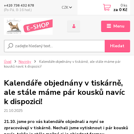
0
ks
+420 736 432 678
CZK
za
0 Kč
(Po-Pá, 8-16 hod.)
Menu
Hledat
Úvod
Novinky
Kalendáře objednány v tiskárně, ale stále máme pár
kousků navíc k dispozici!
Kalendáře objednány v tiskárně,
ale stále máme pár kousků navíc
k dispozici!
21.10.2025
21.10. jsme pro vás kalendáře objednali a nyní se
zpracovávají v tiskárně. Nechali jsme vytisknout i pár kousků