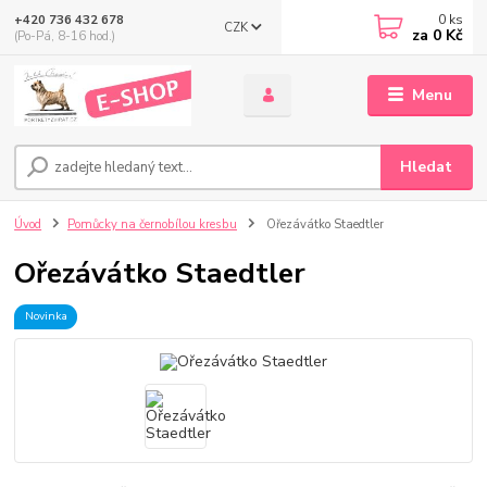
0
ks
+420 736 432 678
CZK
za
0 Kč
(Po-Pá, 8-16 hod.)
Menu
Hledat
Úvod
Pomůcky na černobílou kresbu
Ořezávátko Staedtler
Ořezávátko Staedtler
Novinka