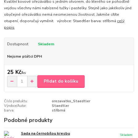
Kvalitní kovové ořezávátko s jedním otvorem, do kterého se pohodlně
vejdou všechny námi nabízené tužky i pastelky. Stejně jako jakékoliv jiné
obyčejné ořezávátko nemá neomezenou životnost. Jakmile cítíte
otupení, doporučuji vyměnit. výrobce: Staedtler barva: stříbrná
celý
popis
Dostupnost
Skladem
Nejsme plátci DPH
25 Kč
/
ks
Přidat do košíku
Číslo produktu:
orezavatko_Staedtler
Výrobce/Autor:
Staedtler
barva:
stříbrná
Podobné produkty
Sada na černobílou kresbu
Skladem