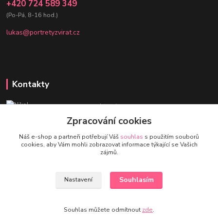
+420 724 589 349
(Po-Pá, 8-16 hod.)
lukas@portretyzvirat.cz
Kontakty
Nikol - Srdce Portrétů zvířat
+420 736 432 678
Zpracování cookies
(Po-Pá, 8-16 hod.)
Náš e-shop a partneři potřebují Váš
souhlas
s použitím souborů
cookies, aby Vám mohli zobrazovat informace týkající se Vašich
eshop@portretyzvirat.cz
zájmů.
Souhlasím
Nastavení
Souhlas můžete odmítnout
zde
.
© Nikol & Lukáš Charvátovi 2026