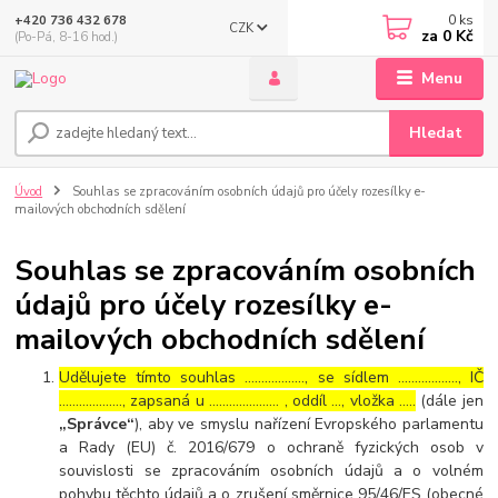
0
ks
+420 736 432 678
CZK
za
0 Kč
(Po-Pá, 8-16 hod.)
Menu
Hledat
Úvod
Souhlas se zpracováním osobních údajů pro účely rozesílky e-
mailových obchodních sdělení
Souhlas se zpracováním osobních
údajů pro účely rozesílky e-
mailových obchodních sdělení
Udělujete tímto souhlas ……………..., se sídlem ………………, IČ
………………., zapsaná u ………………… , oddíl …, vložka …..
(dále jen
„Správce“
), aby ve smyslu nařízení Evropského parlamentu
a Rady (EU) č. 2016/679 o ochraně fyzických osob v
souvislosti se zpracováním osobních údajů a o volném
pohybu těchto údajů a o zrušení směrnice 95/46/ES (obecné