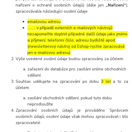
nařízení o ochraně osobních údajů) (dále jen
„Nařízení“
),
zpracovával/a následující osobní údaje:
emailovou adresu
……… v případě externích e-mailových nástrojů
nezapomeňte doplnit případné další údaje jako jméno
a příjmení; telefonní číslo; adresu bydliště apod.
(newsletterový nástroj od Eshop-rychle zpracovává
jen e-mailovou adresu)
Výše uvedené osobní údaje budou zpracovány za účelem:
zařazení do databáze pro zasílání online obchodních
sdělení.
Souhlas udělujete na zpracování po dobu
3 let
a to za
účelem:
zasílání obchodních sdělení, pokud tuto dobu
neprodloužíte
Zpracování osobních údajů je prováděno Správcem
osobních údajů, osobní údaje však mohou zpracovávat i tito
zpracovatelé: