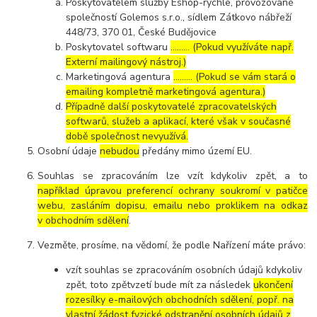
Poskytovatelem služby Eshop-rychle, provozované
společností Golemos s.r.o., sídlem Zátkovo nábřeží
448/73, 370 01, České Budějovice
Poskytovatel softwaru
……… (Pokud využíváte např.
Externí mailingový nástroj.)
Marketingová agentura
……… (Pokud se vám stará o
emailing kompletně marketingová agentura.)
Případně další poskytovatelé zpracovatelských
softwarů, služeb a aplikací, které však v současné
době společnost nevyužívá.
Osobní údaje
nebudou
předány mimo území EU.
Souhlas se zpracováním lze vzít kdykoliv zpět, a to
například úpravou preferencí ochrany soukromí v patičce
webu, zasláním dopisu, emailu nebo proklikem na odkaz
v obchodním sdělení
.
Vezměte, prosíme, na vědomí, že podle Nařízení máte právo:
vzít souhlas se zpracováním osobních údajů kdykoliv
zpět, toto zpětvzetí bude mít za následek
ukončení
rozesílky e-mailových obchodních sdělení, popř. na
vlastní žádost fyzické odstranění osobních údajů z