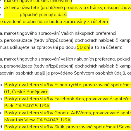
marketingové cookies (anonymní)
aktivita uživatele (prohlížené produkty a stránky, nákupní chov
………….. případně jmenujte další
e uvedené osobní údaje budou zpracovány za účelem:
marketingového zpracování Vašich nákupních preferencí
personalizace (tedy přizpůsobení) obchodních nabídek či kamp
hlas udělujete na zpracování po dobu
90 dní
a to za účelem:
marketingového zpracování vašich nákupních preferencí, pokud
personalizace (tedy přizpůsobení) obchodních nabídek či kamp
acování osobních údajů je prováděno Správcem osobních údajů, os
Poskytovatelem služby Eshop-rychle, provozované společnost
01, České Budějovice
Poskytovatelem služby Facebook Ads, provozované společno
Park, CA 94025, USA
Poskytovatelem služby Google AdWords, provozované společ
Mountain View, CA 94043, USA
Poskytovatelem služby Sklik, provozované společností Sezna