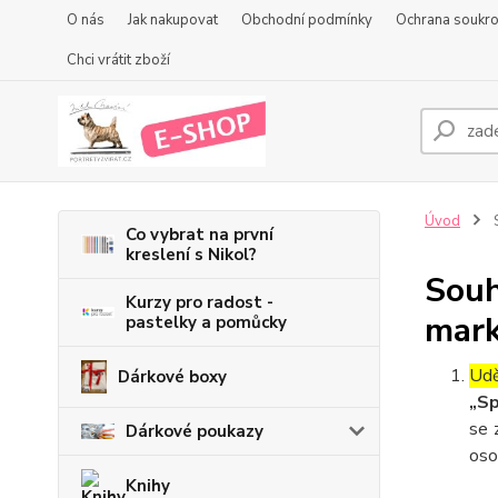
O nás
Jak nakupovat
Obchodní podmínky
Ochrana soukr
Chci vrátit zboží
Úvod
S
Co vybrat na první
kreslení s Nikol?
Souh
Kurzy pro radost -
mark
pastelky a pomůcky
Udě
Dárkové boxy
„Sp
se 
Dárkové poukazy
oso
Knihy