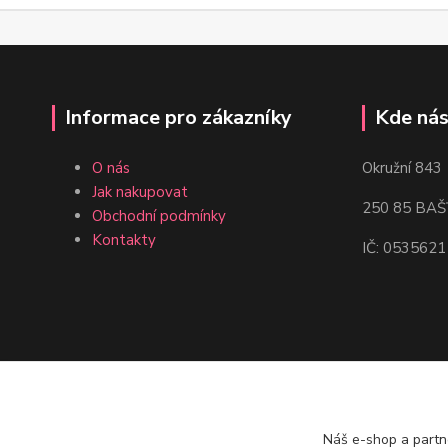
Informace pro zákazníky
Kde nás
O nás
Okružní 843
Jak nakupovat
250 85 BAŠ
Obchodní podmínky
Kontakty
IČ: 0535621
Náš e-shop a partn