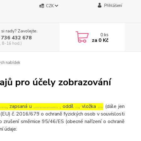
Přihlášení
CZK
 si rady? Zavolejte.
0
ks
 736 432 678
za
0 Kč
, 8-16 hod.)
ých nabídek
ajů pro účely zobrazování
…., zapsaná u ………………… , oddíl …, vložka …..
(dále jen
(EU) č. 2016/679 o ochraně fyzických osob v souvislosti
o zrušení směrnice 95/46/ES (obecné nařízení o ochraně
ní údaje: