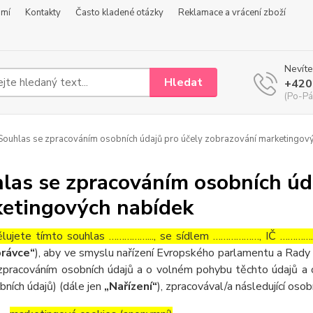
omí
Kontakty
Často kladené otázky
Reklamace a vrácení zboží
Nevíte
Hledat
+420
(Po-Pá
ouhlas se zpracováním osobních údajů pro účely zobrazování marketingov
las se zpracováním osobních úd
etingových nabídek
lujete tímto souhlas ……………..., se sídlem ………………, IČ ……………
rávce“
), aby ve smyslu nařízení Evropského parlamentu a Rady 
zpracováním osobních údajů a o volném pohybu těchto údajů a 
bních údajů) (dále jen
„Nařízení“
), zpracovával/a následující osob