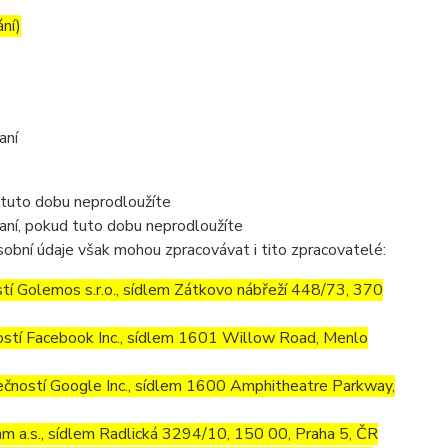
ání)
aní
 tuto dobu neprodloužíte
aní, pokud tuto dobu neprodloužíte
obní údaje však mohou zpracovávat i tito zpracovatelé:
í Golemos s.r.o., sídlem Zátkovo nábřeží 448/73, 370
stí Facebook Inc., sídlem 1601 Willow Road, Menlo
ností Google Inc., sídlem 1600 Amphitheatre Parkway,
m a.s., sídlem Radlická 3294/10, 150 00, Praha 5, ČR