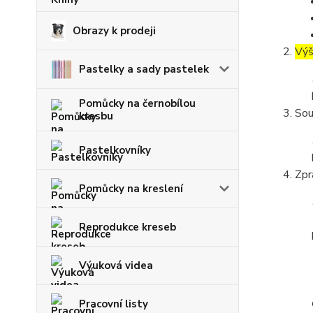
Obrazy k prodeji
Výš
Pastelky a sady pastelek
Pomůcky na černobílou
Sou
kresbu
Pastelkovníky
Zpr
Pomůcky na kreslení
Reprodukce kreseb
Výuková videa
Pracovní listy