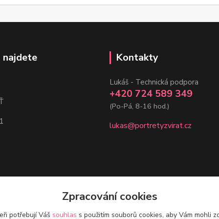
 najdete
Kontakty
Lukáš - Technická podpora
+420 724 589 349
Ť
(Po-Pá, 8-16 hod.)
1
lukas@portretyzvirat.cz
Zpracování cookies
eři potřebují Váš
souhlas
s použitím souborů cookies, aby Vám mohli z