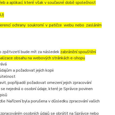
eb a aplikací, které však v současné době společnost
EU)
ferencí ochrany soukromí v patičce webu nebo zasláním
to zpětvzetí bude mít za následek
zabránění spouštění
nalizace obsahu na webových stránkách e-shopu
vává
dajům a požadovat jejich kopii
sitelnost
vit, popřípadě požadovat omezení jejich zpracování
se nejedná o osobní údaje, které je Správce povinen
pisů
dle Nařízení byla porušena v důsledku zpracování vašich
e zpracováním osobních údajů se obrátit na Správce nebo