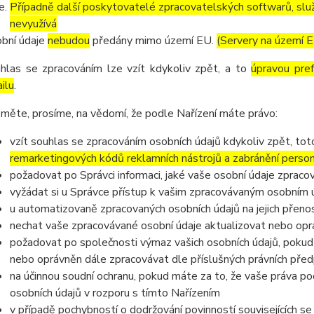
Případně další poskytovatelé zpracovatelských softwarů, služ
nevyužívá
bní údaje
nebudou
předány mimo území EU.
(Servery na území 
hlas se zpracováním lze vzít kdykoliv zpět, a to
úpravou pre
ilu
.
měte, prosíme, na vědomí, že podle Nařízení máte právo:
vzít souhlas se zpracováním osobních údajů kdykoliv zpět, to
remarketingových kódů reklamních nástrojů a zabránění perso
požadovat po Správci informaci, jaké vaše osobní údaje zpraco
vyžádat si u Správce přístup k vašim zpracovávaným osobním ú
u automatizovaně zpracovaných osobních údajů na jejich přeno
nechat vaše zpracovávané osobní údaje aktualizovat nebo opra
požadovat po společnosti výmaz vašich osobních údajů, pokud 
nebo oprávněn dále zpracovávat dle příslušných právních před
na účinnou soudní ochranu, pokud máte za to, že vaše práva po
osobních údajů v rozporu s tímto Nařízením
v případě pochybností o dodržování povinností souvisejících s