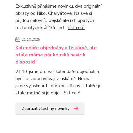
Exkluzivně přinášíme novinku, dva originální
obrazy od Nikol Charvátové. Na své si
přijdou milovníci pejsků ale i chlupatých
roztomilých králíčků. Jed...
číst celé
21.10.2025
Kalendáře objednány v tiskárně, ale
stále máme pár kousků navíc k
dispozici!
21.10. jsme pro vás kalendáře objednali a
nyní se zpracovávají v tiskárně. Nechali
jsme vytisknout i pár kousků navíc, takže je
stále možné si je obje...
číst celé
Zobrazit všechny novinky