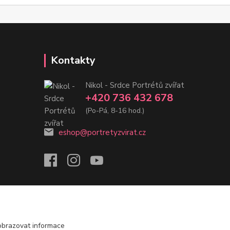
Kontakty
Nikol - Srdce Portrétů zvířat
+420 736 432 678
(Po-Pá, 8-16 hod.)
eshop@portretyzvirat.cz
obrazovat informace