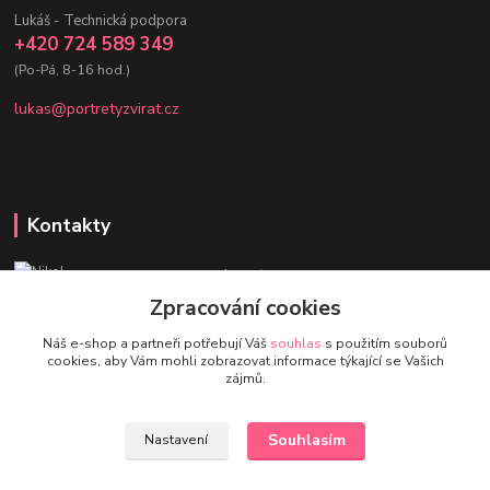
Lukáš - Technická podpora
+420 724 589 349
(Po-Pá, 8-16 hod.)
lukas@portretyzvirat.cz
Kontakty
Nikol - Srdce Portrétů zvířat
+420 736 432 678
Zpracování cookies
(Po-Pá, 8-16 hod.)
Náš e-shop a partneři potřebují Váš
souhlas
s použitím souborů
cookies, aby Vám mohli zobrazovat informace týkající se Vašich
eshop@portretyzvirat.cz
zájmů.
Souhlasím
Nastavení