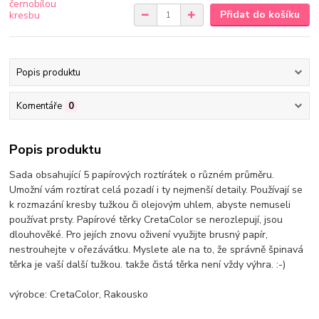
Přidat do košíku
Popis produktu
Komentáře
0
Popis produktu
Sada obsahující 5 papírových roztírátek o různém průměru.
Umožní vám roztírat celá pozadí i ty nejmenší detaily. Používají se
k rozmazání kresby tužkou či olejovým uhlem, abyste nemuseli
používat prsty. Papírové těrky CretaColor se nerozlepují, jsou
dlouhověké. Pro jejích znovu oživení využijte brusný papír,
nestrouhejte v ořezávátku. Myslete ale na to, že správně špinavá
těrka je vaší další tužkou. takže čistá těrka není vždy výhra. :-)
výrobce: CretaColor, Rakousko