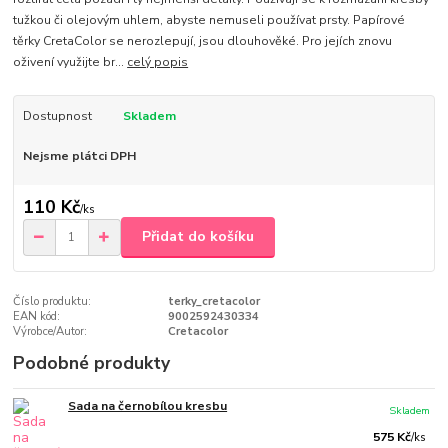
tužkou či olejovým uhlem, abyste nemuseli používat prsty. Papírové
těrky CretaColor se nerozlepují, jsou dlouhověké. Pro jejích znovu
oživení využijte br...
celý popis
Dostupnost
Skladem
Nejsme plátci DPH
110 Kč
/
ks
Přidat do košíku
Číslo produktu:
terky_cretacolor
EAN kód:
9002592430334
Výrobce/Autor:
Cretacolor
Podobné produkty
Sada na černobílou kresbu
Skladem
575 Kč
/
ks