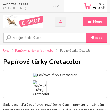
0
ks
+420 736 432 678
CZK
za
0 Kč
(Po-Pá, 8-16 hod.)
Menu
Hledat
Úvod
Pomůcky na černobílou kresbu
Papírové těrky Cretacolor
Papírové těrky Cretacolor
Sada obsahující 5 papírových roztírátek o různém průměru. Umožní vám
roztírat celá pozadí i ty nejmenší detaily. Používají se k rozmazání kresby