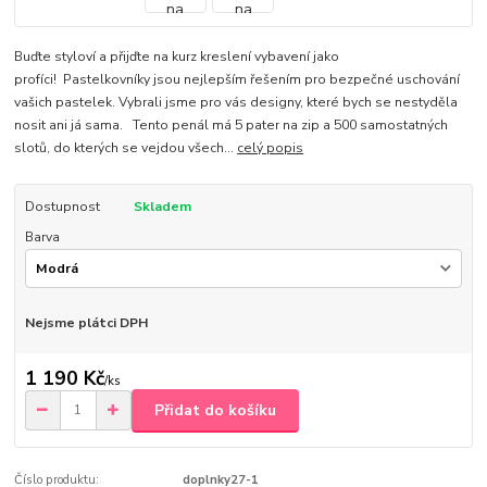
Buďte styloví a přijďte na kurz kreslení vybavení jako
profíci! Pastelkovníky jsou nejlepším řešením pro bezpečné uschování
vašich pastelek. Vybrali jsme pro vás designy, které bych se nestyděla
nosit ani já sama. Tento penál má 5 pater na zip a 500 samostatných
slotů, do kterých se vejdou všech...
celý popis
Dostupnost
Skladem
Barva
Nejsme plátci DPH
1 190 Kč
/
ks
Přidat do košíku
Číslo produktu:
doplnky27-1