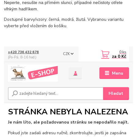
Neperte, nesušte na přímém slunci, případné nečistoty otřete
vlhkým hadříkem.
Dostupné barvy/vzory: černá, modrá, žlutá. Vybranou variantu
vyberte před vložením do košíku.
0
ks
+420 736 432 678
CZK
za
0 Kč
(Po-Pá, 8-16 hod.)
Menu
Hledat
STRÁNKA NEBYLA NALEZENA
Je nám líto, ale požadovanou stránku se nepodařilo najít.
Pokud jste zadali adresu ručně, zkontrolujte, jestli je zapsána