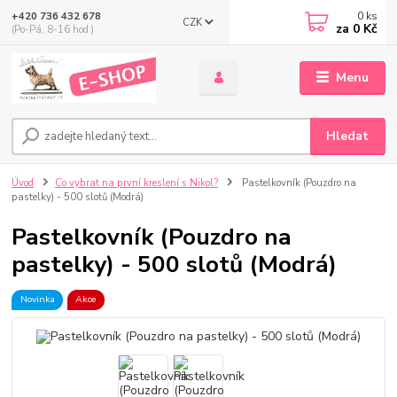
0
ks
+420 736 432 678
CZK
za
0 Kč
(Po-Pá, 8-16 hod.)
Menu
Hledat
Úvod
Co vybrat na první kreslení s Nikol?
Pastelkovník (Pouzdro na
pastelky) - 500 slotů (Modrá)
Pastelkovník (Pouzdro na
pastelky) - 500 slotů (Modrá)
Novinka
Akce