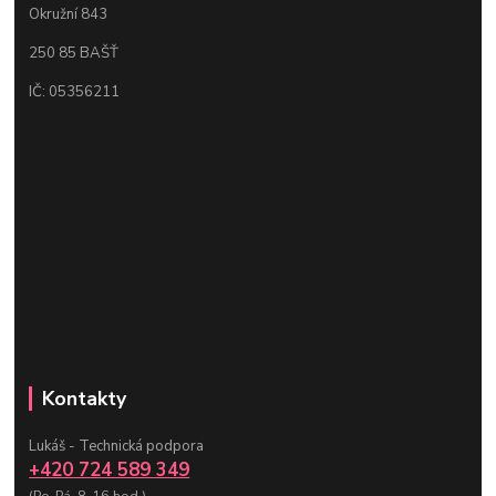
Okružní 843
250 85 BAŠŤ
IČ: 05356211
Kontakty
Lukáš - Technická podpora
+420 724 589 349
(Po-Pá, 8-16 hod.)