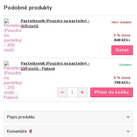
Podobné produkty
Pastelkovník (Pouzdro na pastelky) -
Není skladem
300 slotů
5 % sleva
849 Kč
/
ks
Detail
Pastelkovník (Pouzdro na pastelky) -
Skladem
255 slotů - Fialová
6 % sleva
799 Kč
/
ks
Přidat do košíku
Popis produktu
Komentáře
0