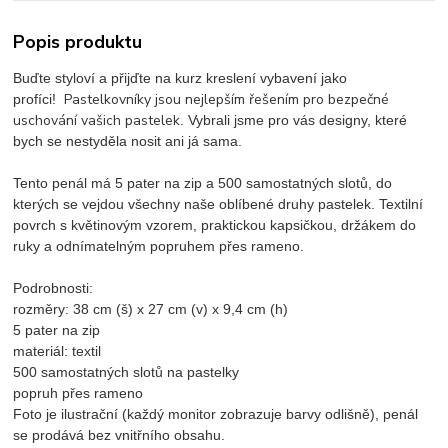
Popis produktu
Buďte styloví a přijďte na kurz kreslení vybavení jako
Pastelkovníky jsou nejlepším řešením pro bezpečné
profíci!
uschování vašich pastelek
. Vybrali jsme pro vás designy, které
bych se nestyděla nosit ani já sama.
Tento penál má 5 pater na zip a 500 samostatných slotů, do
kterých se vejdou všechny naše oblíbené druhy pastelek. Textilní
povrch s květinovým vzorem, praktickou kapsičkou, držákem do
ruky a odnímatelným popruhem přes rameno.
Podrobnosti:
rozměry: 38 cm (š) x 27 cm (v) x 9,4 cm (h)
5 pater na zip
materiál: textil
500 samostatných slotů na pastelky
popruh přes rameno
Foto je ilustrační (každý monitor zobrazuje barvy odlišně), penál
se prodává bez vnitřního obsahu.