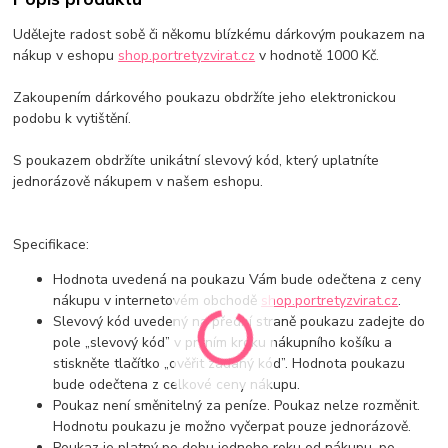
Udělejte radost sobě či někomu blízkému dárkovým poukazem na
nákup v eshopu
shop.portretyzvirat.cz
v hodnotě 1000 Kč.
Zakoupením dárkového poukazu obdržíte jeho elektronickou
podobu k vytištění.
S poukazem obdržíte unikátní slevový kód, který uplatníte
jednorázově nákupem v našem eshopu.
Specifikace:
Hodnota uvedená na poukazu Vám bude odečtena z ceny
nákupu v internetovém obchodě
shop.portretyzvirat.cz
.
Slevový kód uvedený na přední straně poukazu zadejte do
pole „slevový kód” v prvním kroku nákupního košíku a
stiskněte tlačítko „ověřit zadaný kód”. Hodnota poukazu
bude odečtena z celkové ceny nákupu.
Poukaz není směnitelný za peníze. Poukaz nelze rozměnit.
Hodnotu poukazu je možno vyčerpat pouze jednorázově.
Poukaz je platný po dobu jednoho roku od nákupu, po