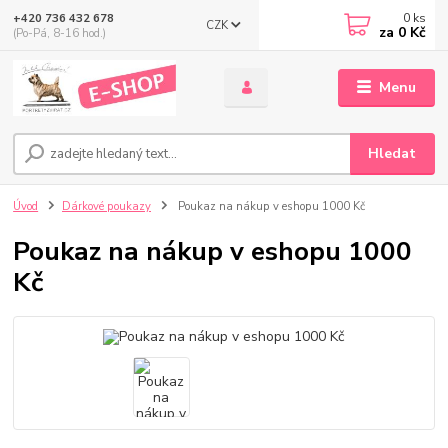
0
ks
+420 736 432 678
CZK
za
0 Kč
(Po-Pá, 8-16 hod.)
Menu
Hledat
Úvod
Dárkové poukazy
Poukaz na nákup v eshopu 1000 Kč
Poukaz na nákup v eshopu 1000
Kč