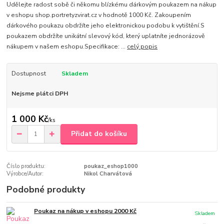
Udělejte radost sobě či někomu blízkému dárkovým poukazem na nákup
v eshopu shop.portretyzvirat.cz v hodnotě 1000 Kč. Zakoupením
dárkového poukazu obdržíte jeho elektronickou podobu k vytištění.S
poukazem obdržíte unikátní slevový kód, který uplatníte jednorázově
nákupem v našem eshopu.Specifikace: ...
celý popis
Dostupnost
Skladem
Nejsme plátci DPH
1 000 Kč
/
ks
Přidat do košíku
Číslo produktu:
poukaz_eshop1000
Výrobce/Autor:
Nikol Charvátová
Podobné produkty
Poukaz na nákup v eshopu 2000 Kč
Skladem