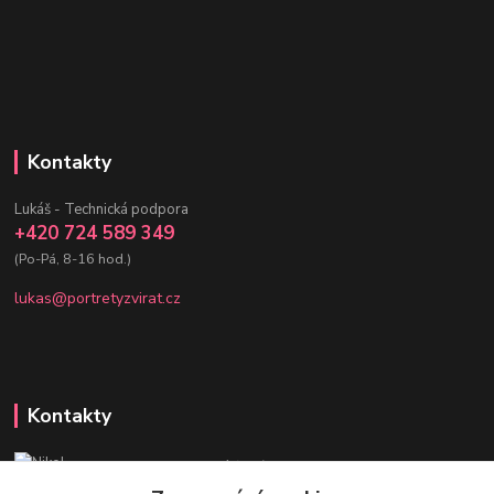
Kontakty
Lukáš - Technická podpora
+420 724 589 349
(Po-Pá, 8-16 hod.)
lukas@portretyzvirat.cz
Kontakty
Nikol - Srdce Portrétů zvířat
+420 736 432 678