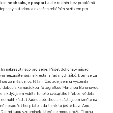
dukce
neobsahuje paspartu
, ale rozměr bez problémů
depsaný autorkou a označen reliéfním razítkem pro
tní nakreslit něco pro sebe. Přišel dokonalý nápad
mi nejzapálenějšími kreslíři z řad mých žáků, kteří se za
jednou za měsíc moc těším. Čas zde jsem si vyčlenila
tou dobou s kamarádkou, fotografkou Martinou Burianovou,
e a když jsem viděla tohoto cválajícího hřebce, věděla
ní, nemohl zůstat žádnou blechou a začala jsem směle na
 nespočet lidí ptalo, zda-li mě to ještě baví. Ano,
. Dal mi kupu vzpomínek, které se mnou prožil. Trochu