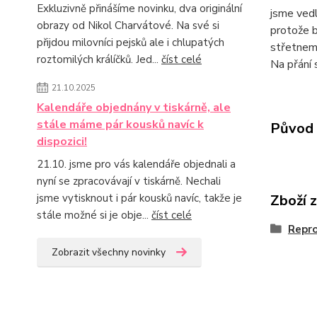
Exkluzivně přinášíme novinku, dva originální
jsme vedl
obrazy od Nikol Charvátové. Na své si
protože b
přijdou milovníci pejsků ale i chlupatých
střetneme
roztomilých králíčků. Jed...
číst celé
Na přání 
21.10.2025
Kalendáře objednány v tiskárně, ale
stále máme pár kousků navíc k
Původ 
dispozici!
21.10. jsme pro vás kalendáře objednali a
nyní se zpracovávají v tiskárně. Nechali
Zboží 
jsme vytisknout i pár kousků navíc, takže je
stále možné si je obje...
číst celé
Repro
Zobrazit všechny novinky