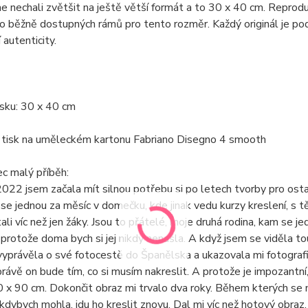
e nechali zvětšit na ještě větší formát a to 30 x 40 cm. Repro
o běžně dostupných rámů pro tento rozměr. Každý originál je po
 autenticity.
sku: 30 x 40 cm
 tisk na uměleckém kartonu Fabriano Disegno 4 smooth
c malý příběh:
2022 jsem začala mít silnou potřebu si po letech tvorby pro osta
se jednou za měsíc v domečku, kde jinak vedu kurzy kreslení, s tě
tali víc než jen žáky. Jsou to přátelé, moje druhá rodina, kam se 
protože doma bych si jej nikdy nenašla. A když jsem se viděla 
vyprávěla o své fotocestě do Španělska a ukazovala mi fotografi
právě on bude tím, co si musím nakreslit. A protože je impozant
 x 90 cm. Dokončit obraz mi trvalo dva roky. Během kterých se mě
 kdybych mohla, jdu ho kreslit znovu. Dal mi víc než hotový obraz