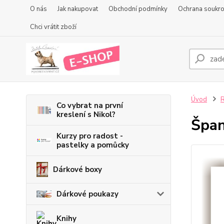
O nás
Jak nakupovat
Obchodní podmínky
Ochrana soukr
Chci vrátit zboží
Úvod
R
Co vybrat na první
kreslení s Nikol?
Špan
Kurzy pro radost -
pastelky a pomůcky
Dárkové boxy
Dárkové poukazy
Knihy