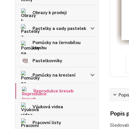
Obrazy k prodeji
Pastelky a sady pastelek
Pomůcky na černobílou
kresbu
Pastelkovníky
Pomůcky na kreslení
Reprodukce kreseb
Popi
Výuková videa
Popis 
Pracovní listy
Sledovali