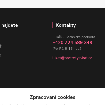
 najdete
Kontakty
Lukáš - Technická podpora
+420 724 589 349
Ť
(Po-Pá, 8-16 hod.)
1
lukas@portretyzvirat.cz
Zpracování cookies