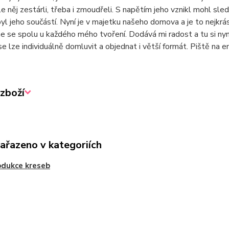
e něj zestárli, třeba i zmoudřeli. S napětím jeho vznikl mohl s
yl jeho součástí. Nyní je v majetku našeho domova a je to nejkrás
 se spolu u každého mého tvoření. Dodává mi radost a tu si nyn
se lze individuálně domluvit a objednat i větší formát. Piště na 
zboží
zařazeno v kategoriích
dukce kreseb