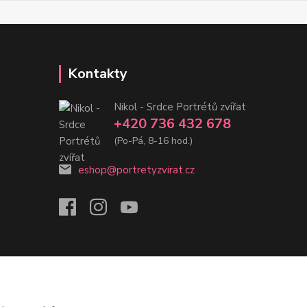
Kontakty
Nikol - Srdce Portrétů zvířat
+420 736 432 678
(Po-Pá, 8-16 hod.)
eshop@portretyzvirat.cz