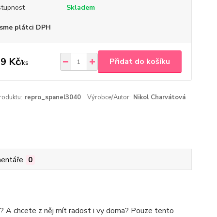
tupnost
Skladem
sme plátci DPH
9 Kč
Přidat do košíku
/
ks
roduktu:
repro_spanel3040
Výrobce/Autor:
Nikol Charvátová
entáře
0
z? A chcete z něj mít radost i vy doma? Pouze tento