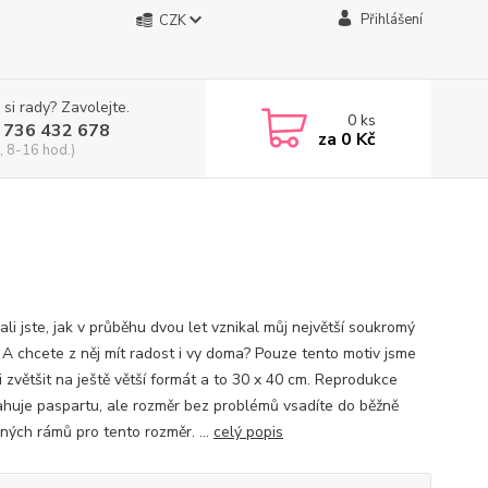
Přihlášení
CZK
 si rady? Zavolejte.
0
ks
 736 432 678
za
0 Kč
, 8-16 hod.)
li jste, jak v průběhu dvou let vznikal můj největší soukromý
 A chcete z něj mít radost i vy doma? Pouze tento motiv jsme
 zvětšit na ještě větší formát a to 30 x 40 cm. Reprodukce
huje paspartu, ale rozměr bez problémů vsadíte do běžně
ných rámů pro tento rozměr. ...
celý popis