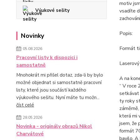
motiv jsm
Výukové sešity
vsadíte d
zachování
Popis:
Novinky
Formát ti
05.08.2026
Pracovní listy k dispozici i
Laserový
samostatně
Mnohokrát mi přišel dotaz, zda-li by bylo
A na kone
možné objednat si samostatně pracovní
“ V roce 
listy, které jsou součástí každého
setkávat 
výukového sešitu. Nyní máte tu možn...
ty roky s
číst celé
záměrně, 
která mi 
28.05.2026
jsem, že 
Novinka - originály obrazů Nikol
formát 70
Charvátové
bavilo. A