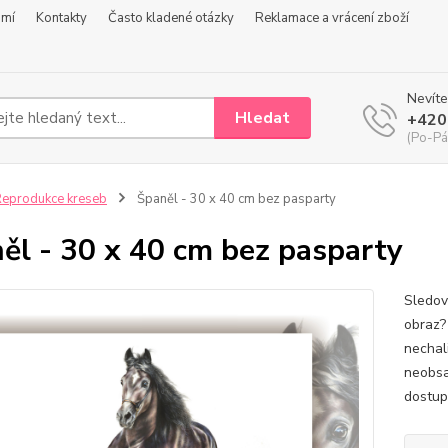
omí
Kontakty
Často kladené otázky
Reklamace a vrácení zboží
Nevíte
Hledat
+420
(Po-Pá
eprodukce kreseb
Španěl - 30 x 40 cm bez pasparty
ěl - 30 x 40 cm bez pasparty
Sledova
obraz?
nechali
neobsa
dostup