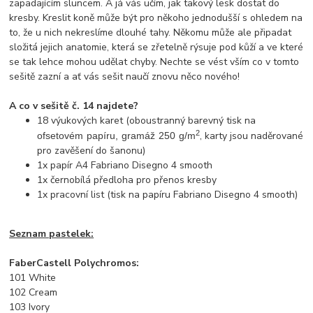
zapadajícím sluncem. A já vás učím, jak takový lesk dostat do
kresby. Kreslit koně může být pro někoho jednodušší s ohledem na
to, že u nich nekreslíme dlouhé tahy. Někomu může ale připadat
složitá jejich anatomie, která se zřetelně rýsuje pod kůží a ve které
se tak lehce mohou udělat chyby. Nechte se vést vším co v tomto
sešitě zazní a ať vás sešit naučí znovu něco nového!
A co v sešitě č. 14 najdete?
18 výukových karet (oboustranný barevný tisk na
2
, karty jsou naděrované
ofsetovém papíru, gramáž 250 g/m
pro zavěšení do šanonu)
1x papír A4 Fabriano Disegno 4 smooth
1x černobílá předloha pro přenos kresby
1x pracovní list (tisk na papíru Fabriano Disegno 4 smooth)
Seznam pastelek:
FaberCastell Polychromos:
101 White
102 Cream
103 Ivory