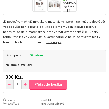
Již potřetí vám přináším výukový materiál, ve kterém se můžete dozvědět
vše ze světa koní a pastelek. Kdo se o mém učení dozvídá poprvé
napovím, že další materiály najdete ve výukovém sešitě č. 8 - Český
teplokrevník a ve videokurzu Quarter horse. A na co se můžete těšit v
tomto díle? Modelem nám b...
celý popis
Dostupnost
Skladem
Nejsme plátci DPH
390 Kč
/
ks
Přidat do košíku
Číslo produktu:
sesit14
Výrobce/Autor:
Nikol Charvátová