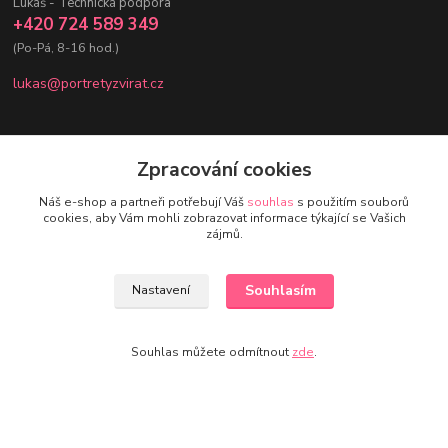
Lukáš - Technická podpora
+420 724 589 349
(Po-Pá, 8-16 hod.)
lukas@portretyzvirat.cz
Zpracování cookies
Kontakty
Náš e-shop a partneři potřebují Váš
souhlas
s použitím souborů
cookies, aby Vám mohli zobrazovat informace týkající se Vašich
zájmů.
Nikol - Srdce Portrétů zvířat
+420 736 432 678
(Po-Pá, 8-16 hod.)
Souhlasím
Nastavení
eshop@portretyzvirat.cz
Souhlas můžete odmítnout
zde
.