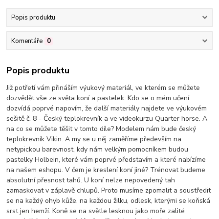
Popis produktu
Komentáře
0
Popis produktu
Již potřetí vám přináším výukový materiál, ve kterém se můžete
dozvědět vše ze světa koní a pastelek. Kdo se o mém učení
dozvídá poprvé napovím, že další materiály najdete ve výukovém
sešitě č. 8 - Český teplokrevník a ve videokurzu Quarter horse. A
na co se můžete těšit v tomto díle? Modelem nám bude český
teplokrevník Vikin. A my se u něj zaměříme především na
netypickou barevnost, kdy nám velkým pomocníkem budou
pastelky Holbein, které vám poprvé představím a které nabízíme
na našem eshopu. V čem je kreslení koní jiné? Trénovat budeme
absolutní přesnost tahů. U koní nelze nepovedený tah
zamaskovat v záplavě chlupů. Proto musíme zpomalit a soustředit
se na každý ohyb kůže, na každou žilku, odlesk, kterými se koňská
srst jen hemží. Koně se na světle lesknou jako moře zalité