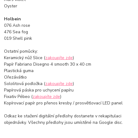
Oyster
Holbein
076 Ash rose
476 Sea fog
019 Shell pink
Ostatní pomůcky:
Keramický nůž Slice (
zakoupíte zde
)
Papír Fabriano Disegno 4 smooth 30 x 40 cm
Plastická guma
Ořezávátko
Sololitová podložka (
zakoupíte zde
)
Papírová páska pro uchycení papíru
Fixativ Pébeo (
zakoupíte zde
)
Kopírovací papír pro přenos kresby / prosvětlovací LED panel
Odkaz ke stažení digitální předlohy dostanete v rekapitulaci
objednávky. Všechny předlohy jsou umístěné na Google disc.