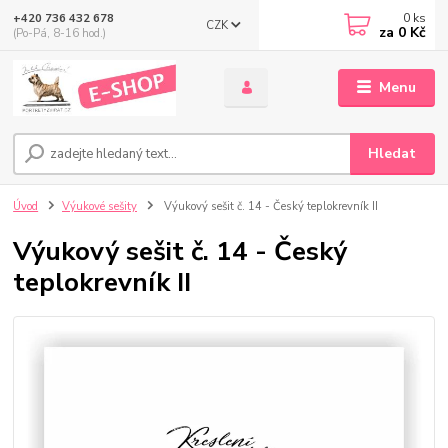
0
ks
+420 736 432 678
CZK
za
0 Kč
(Po-Pá, 8-16 hod.)
Menu
Hledat
Úvod
Výukové sešity
Výukový sešit č. 14 - Český teplokrevník II
Výukový sešit č. 14 - Český
teplokrevník II