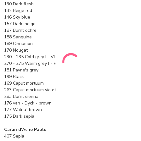
130 Dark flesh
132 Beige red
146 Sky blue
157 Dark indigo
187 Burnt ochre
188 Sanguine
189 Cinnamon
178 Nougat
230 - 235 Cold grey I - VI
270 - 275 Warm grey I - VI
181 Payne's grey
199 Black
169 Caput mortuum
263 Caput mortuum violet
283 Burnt sienna
176 van - Dyck - brown
177 Walnut brown
175 Dark sepia
Caran d'Ache Pablo
407 Sepia