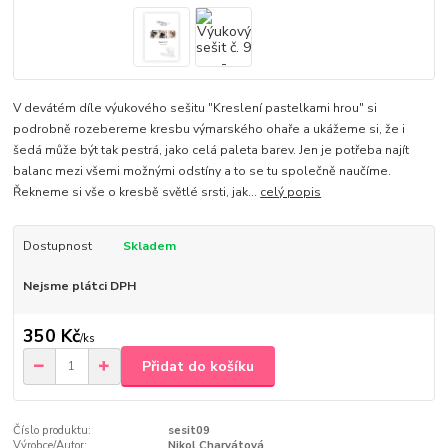
V devátém díle výukového sešitu "Kreslení pastelkami hrou" si
podrobně rozebereme kresbu výmarského ohaře a ukážeme si, že i
šedá může být tak pestrá, jako celá paleta barev. Jen je potřeba najít
balanc mezi všemi možnými odstíny a to se tu společně naučíme.
Řekneme si vše o kresbě světlé srsti, jak...
celý popis
Dostupnost
Skladem
Nejsme plátci DPH
350 Kč
/
ks
Přidat do košíku
Číslo produktu:
sesit09
Výrobce/Autor:
Nikol Charvátová