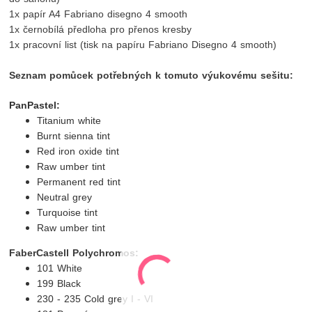
1x papír A4 Fabriano disegno 4 smooth
1x černobílá předloha pro přenos kresby
1x pracovní list (tisk na papíru Fabriano Disegno 4 smooth)
Seznam pomůcek potřebných k tomuto výukovému sešitu:
PanPastel:
Titanium white
Burnt sienna tint
Red iron oxide tint
Raw umber tint
Permanent red tint
Neutral grey
Turquoise tint
Raw umber tint
FaberCastell Polychromos:
101 White
199 Black
230 - 235 Cold grey I - VI