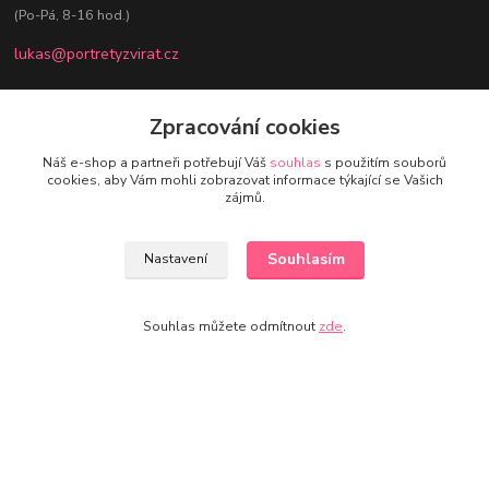
(Po-Pá, 8-16 hod.)
lukas@portretyzvirat.cz
Zpracování cookies
Náš e-shop a partneři potřebují Váš
souhlas
s použitím souborů
Kontakty
cookies, aby Vám mohli zobrazovat informace týkající se Vašich
zájmů.
Nikol - Srdce Portrétů zvířat
+420 736 432 678
Souhlasím
Nastavení
(Po-Pá, 8-16 hod.)
eshop@portretyzvirat.cz
Souhlas můžete odmítnout
zde
.
© Nikol & Lukáš Charvátovi 2026