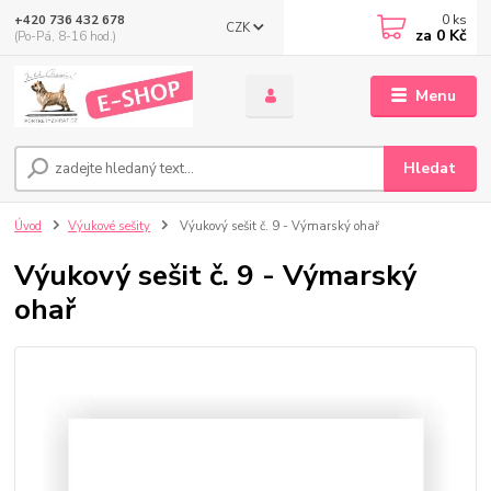
0
ks
+420 736 432 678
CZK
za
0 Kč
(Po-Pá, 8-16 hod.)
Menu
Hledat
Úvod
Výukové sešity
Výukový sešit č. 9 - Výmarský ohař
Výukový sešit č. 9 - Výmarský
ohař