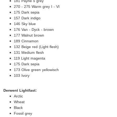
181 Payne´s grey
270 - 275 Warm grey I - VI
175 Dark sepia
157 Dark indigo
146 Sky blue
176 Van - Dyck - brown
177 Walnut brown
189 Cinnamon
132 Beige red (Light flesh)
131 Medium flesh
119 Light magenta
175 Dark sepia
173 Olive green yellowisch
103 Ivory
Derwent Lightfast:
Arctic
Wheat
Black
Fossil grey