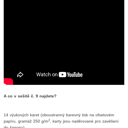
A co v sešitě č. 9 najdete?
14 výukových karet (oboustranný barevný tisk na ofsetovém
2
papíru, gramáž 250 g/m
, karty jsou naděrované pro zavěšení
do šanonu)