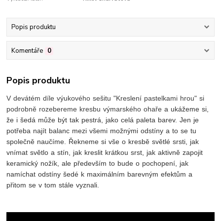
Popis produktu
Komentáře
0
Popis produktu
V devátém díle výukového sešitu "Kreslení pastelkami hrou" si
podrobně rozebereme kresbu výmarského ohaře
a ukážeme si,
že i šedá může být tak pestrá, jako celá paleta barev. Jen je
potřeba najít balanc mezi všemi možnými odstíny a to se tu
společně naučíme. Řekneme si vše o kresbě světlé srsti, jak
vnímat světlo a stín, jak kreslit krátkou srst, jak aktivně zapojit
keramický nožík, ale především to bude o pochopení, jak
namíchat odstíny šedé k maximálním barevným efektům a
přitom se v tom stále vyznali.