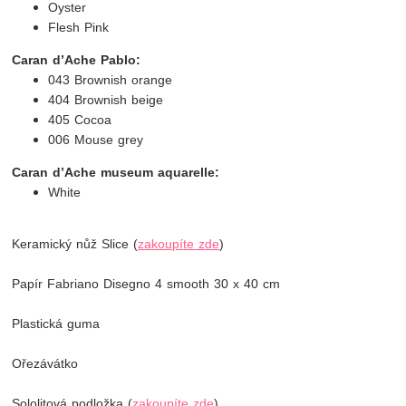
Oyster
Flesh Pink
Caran d’Ache Pablo:
043 Brownish orange
404 Brownish beige
405 Cocoa
006 Mouse grey
Caran d’Ache museum aquarelle:
White
Keramický nůž Slice (
zakoupíte zde
)
Papír Fabriano Disegno 4 smooth 30 x 40 cm
Plastická guma
Ořezávátko
Sololitová podložka (
zakoupíte zde
)