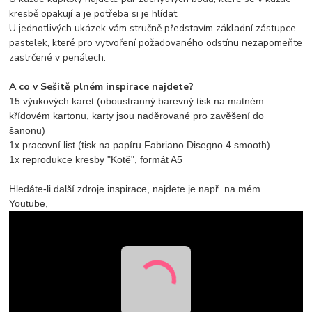
kresbě opakují a je potřeba si je hlídat.
U jednotlivých ukázek vám stručně představím základní zástupce
pastelek, které pro vytvoření požadovaného odstínu nezapomeňte
zastrčené v penálech.
A co v Sešitě plném inspirace najdete?
15 výukových karet (oboustranný barevný tisk na matném
křídovém kartonu, karty jsou naděrované pro zavěšení do
šanonu)
1x pracovní list (tisk na papíru Fabriano Disegno 4 smooth)
1x reprodukce kresby "Kotě", formát A5
Hledáte-li další zdroje inspirace, najdete je např. na mém
Youtube,