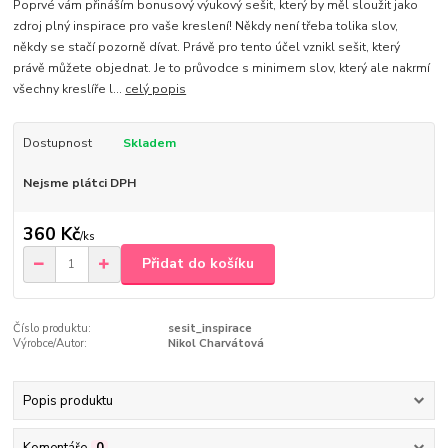
Poprvé vám přináším bonusový výukový sešit, který by měl sloužit jako
zdroj plný inspirace pro vaše kreslení! Někdy není třeba tolika slov,
někdy se stačí pozorně dívat. Právě pro tento účel vznikl sešit, který
právě můžete objednat. Je to průvodce s minimem slov, který ale nakrmí
všechny kreslíře l...
celý popis
Dostupnost
Skladem
Nejsme plátci DPH
360 Kč
/
ks
Přidat do košíku
Číslo produktu:
sesit_inspirace
Výrobce/Autor:
Nikol Charvátová
Popis produktu