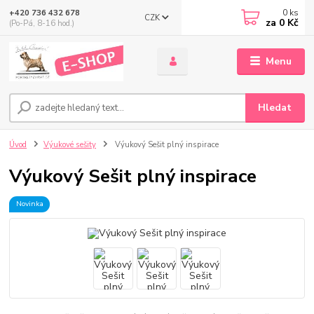
0
ks
+420 736 432 678
CZK
za
0 Kč
(Po-Pá, 8-16 hod.)
Menu
Hledat
Úvod
Výukové sešity
Výukový Sešit plný inspirace
Výukový Sešit plný inspirace
Novinka