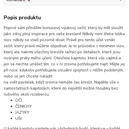
Komentáře
0
Popis produktu
Poprvé vám přináším bonusový výukový sešit, který by měl sloužit
jako zdroj plný inspirace pro vaše kreslení! Někdy není třeba tolika
slov, někdy se stačí pozorně dívat. Právě pro tento účel vznikl
sešit, který právě můžete objednat. Je to průvodce s minimem slov,
který ale nakrmí všechny kreslíře lačnící po detailech, které jsou
nosnými prvky mého učení. Otevřete kapitolu, která vás zajímá a
jen se nechte unášet tím, co v ní zrovna potřebujete najít. Mějte jej
při ruce, kdykoliv potřebujete vizuální spojitost s něčím podobným,
nebo se jen chcete naladit
na svět pastelek, když zrovna nemáte čas kreslit. Najděte vše v
samostatných kapitolách, které do největší možné hloubky bez
rušivého okolí rozeberou:
OČI
ČENICHY
JAZYKY
UŠI
U každé kapitoly najdete pár záchytných bodů, které se v každé