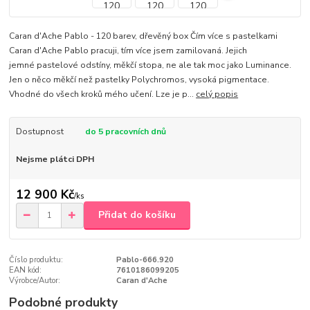
Caran d'Ache Pablo - 120 barev, dřevěný box Čím více s pastelkami
Caran d'Ache Pablo pracuji, tím více jsem zamilovaná. Jejich
jemné pastelové odstíny, měkčí stopa, ne ale tak moc jako Luminance.
Jen o něco měkčí než pastelky Polychromos, vysoká pigmentace.
Vhodné do všech kroků mého učení. Lze je p...
celý popis
Dostupnost
do 5 pracovních dnů
Nejsme plátci DPH
12 900 Kč
/
ks
Přidat do košíku
Číslo produktu:
Pablo-666.920
EAN kód:
7610186099205
Výrobce/Autor:
Caran d'Ache
Podobné produkty