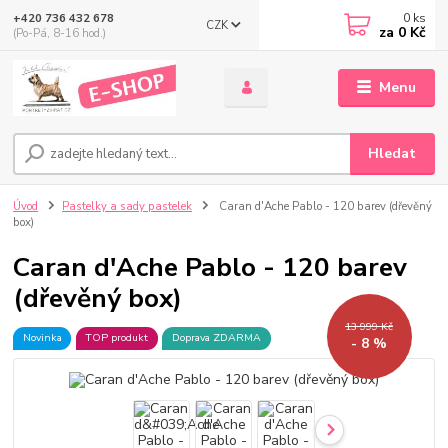
0
ks
+420 736 432 678
CZK
za
0 Kč
(Po-Pá, 8-16 hod.)
Menu
Hledat
Úvod
Pastelky a sady pastelek
Caran d'Ache Pablo - 120 barev (dřevěný
box)
Caran d'Ache Pablo - 120 barev
(dřevěný box)
13 999 Kč
Novinka
TOP produkt
Doprava ZDARMA
- 8 %