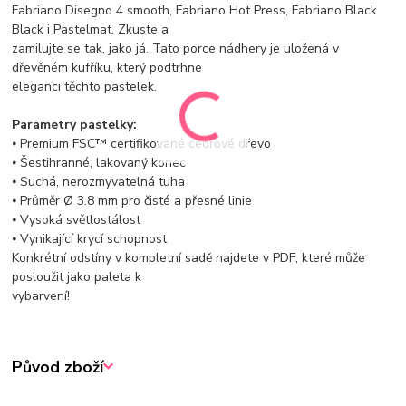
Fabriano Disegno 4 smooth, Fabriano Hot Press, Fabriano Black
Black i Pastelmat. Zkuste a
zamilujte se tak, jako já. Tato porce nádhery je uložená v
dřevěném kufříku, který podtrhne
eleganci těchto pastelek.
Parametry pastelky:
⦁ Premium FSC™ certifikované cedrové dřevo
⦁ Šestihranné, lakovaný konec
⦁ Suchá, nerozmyvatelná tuha
⦁ Průměr Ø 3.8 mm pro čisté a přesné linie
⦁ Vysoká světlostálost
⦁ Vynikající krycí schopnost
Konkrétní odstíny v kompletní sadě najdete v PDF, které může
posloužit jako paleta k
vybarvení!
Původ zboží