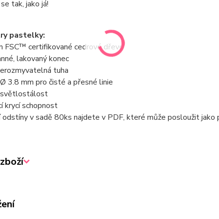
se tak, jako já!
ry pastelky:
m FSC™ certifikované cedrové dřevo
anné, lakovaný konec
 nerozmyvatelná tuha
Ø 3.8 mm pro čisté a přesné linie
 světlostálost
cí krycí schopnost
 odstíny v sadě 80ks najdete v PDF, které může posloužit jako p
zboží
žení