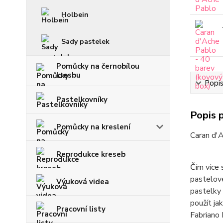
Holbein
Sady pastelek
Pomůcky na černobílou
kresbu
Popi
Pastelkovníky
Popis 
Pomůcky na kreslení
Caran d'
Reprodukce kreseb
Čím více 
pastelové
Výuková videa
pastelky
použít ja
Pracovní listy
Fabriano 