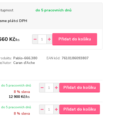
tupnost
do 5 pracovních dnů
sme plátci DPH
660 Kč
Přidat do košíku
/
ks
roduktu:
Pablo-666.380
EAN kód:
7610186093807
e/Autor:
Caran d'Ache
do 5 pracovních dnů
Přidat do košíku
8 % sleva
12 900 Kč
/
ks
do 5 pracovních dnů
Přidat do košíku
8 % sleva