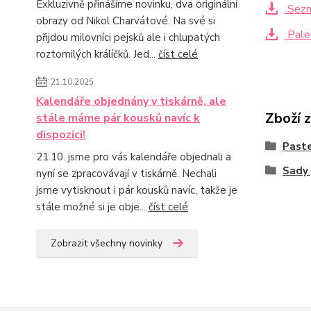
Exkluzivně přinášíme novinku, dva originální
Sezn
obrazy od Nikol Charvátové. Na své si
Palet
přijdou milovníci pejsků ale i chlupatých
roztomilých králíčků. Jed...
číst celé
21.10.2025
Kalendáře objednány v tiskárně, ale
Zboží 
stále máme pár kousků navíc k
dispozici!
Paste
21.10. jsme pro vás kalendáře objednali a
Sady 
nyní se zpracovávají v tiskárně. Nechali
jsme vytisknout i pár kousků navíc, takže je
stále možné si je obje...
číst celé
Zobrazit všechny novinky