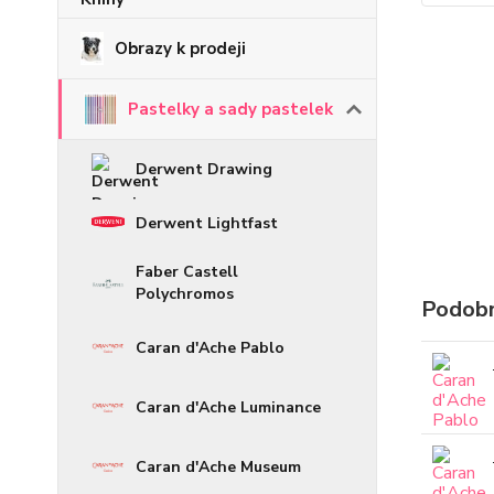
Obrazy k prodeji
Pastelky a sady pastelek
Derwent Drawing
Derwent Lightfast
Faber Castell
Polychromos
Podobn
Caran d'Ache Pablo
Caran d'Ache Luminance
Caran d'Ache Museum