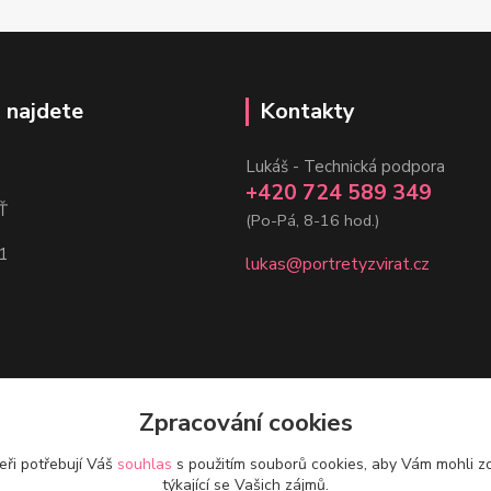
 najdete
Kontakty
Lukáš - Technická podpora
+420 724 589 349
Ť
(Po-Pá, 8-16 hod.)
1
lukas@portretyzvirat.cz
Zpracování cookies
eři potřebují Váš
souhlas
s použitím souborů cookies, aby Vám mohli z
týkající se Vašich zájmů.