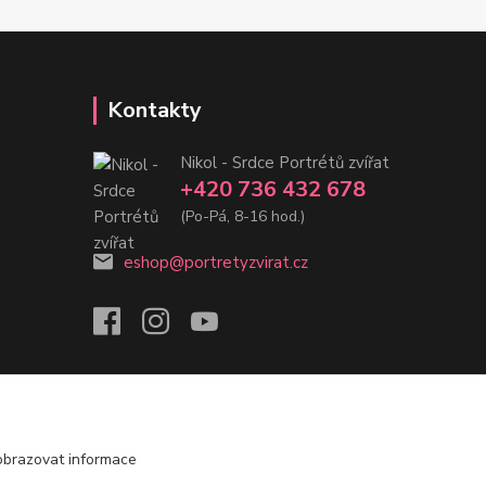
Kontakty
Nikol - Srdce Portrétů zvířat
+420 736 432 678
(Po-Pá, 8-16 hod.)
eshop@portretyzvirat.cz
obrazovat informace