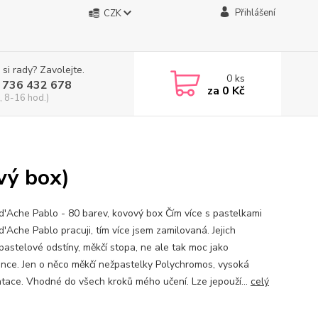
Přihlášení
CZK
 si rady? Zavolejte.
0
ks
 736 432 678
za
0 Kč
, 8-16 hod.)
vý box)
d'Ache Pablo - 80 barev, kovový box Čím více s pastelkami
'Ache Pablo pracuji, tím více jsem zamilovaná. Jejich
pastelové odstíny, měkčí stopa, ne ale tak moc jako
nce. Jen o něco měkčí nežpastelky Polychromos, vysoká
tace. Vhodné do všech kroků mého učení. Lze jepouží...
celý