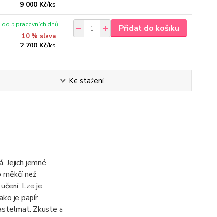
9 000 Kč
/
ks
do 5 pracovních dnů
Přidat do košíku
10 % sleva
2 700 Kč
/
ks
Ke stažení
á. Jejich jemné
o měkčí než
čení. Lze je
ako je papír
astelmat. Zkuste a