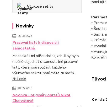
zamilujte 
Výukové sešity
Paramet
⦁ Premiu
Novinky
⦁ Šestihr
⦁ Suchá,
05.08.2026
⦁ Průměr 
Pracovní listy k dispozici i
⦁ Vysoká
samostatně
⦁ Vynikají
Mnohokrát mi přišel dotaz, zda-li by bylo
Konkrétní
možné objednat si samostatně pracovní
listy, které jsou součástí každého
výukového sešitu. Nyní máte tu možn...
Původ 
číst celé
28.05.2026
Novinka - originály obrazů Nikol
Ke sta
Charvátové