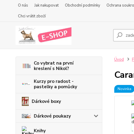
O nás
Jak nakupovat
Obchodní podmínky
Ochrana soukr
Chci vrátit zboží
Úvod
P
Co vybrat na první
kreslení s Nikol?
Cara
Kurzy pro radost -
pastelky a pomůcky
Novinka
Dárkové boxy
Dárkové poukazy
Knihy