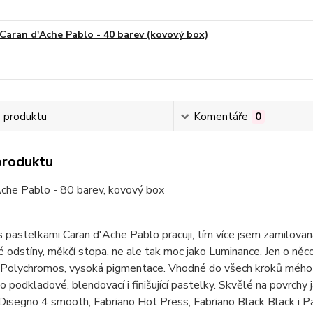
Caran d'Ache Pablo - 40 barev (kovový box)
s produktu
Komentáře
0
produktu
Ache Pablo - 80 barev, kovový box
s pastelkami Caran d'Ache Pablo pracuji, tím více jsem zamilovan
 odstíny, měkčí stopa, ne ale tak moc jako Luminance. Jen o něc
 Polychromos, vysoká pigmentace. Vhodné do všech kroků mého u
ko podkladové, blendovací i finišující pastelky. Skvělé na povrchy j
Disegno 4 smooth, Fabriano Hot Press, Fabriano Black Black i P