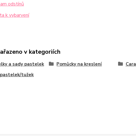
am odstínů
a k vybarvení
zařazeno v kategoriích
lky a sady pastelek
Pomůcky na kreslení
Cara
pastelek/tužek