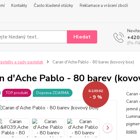
omí
Kontakty
Často kladené otázky
Reklamace a vrácení zboží
Nevíte
Hledat
+420
(Po-Pá
astelky a sady pastelek
Caran d'Ache Pablo - 80 barev (kovový box)
n d'Ache Pablo - 80 barev (kovo
6 199 Kč
TOP produkt
Doprava ZDARMA
Caran 
- 9 %
Caran d
jemné 
Lumina
pigmen
popis